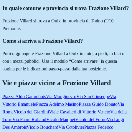
In quale comune e provincia si trova Frazione Villard?
Frazione Villard si trova a Oulx, in provincia di Torino (TO),
Piemonte.
Come si arriva a Frazione Villard?
Puoi raggiungere Frazione Villard a Oulx in auto, a piedi, in bici o
con i mezzi pubblici. Usa il modulo “Come arrivare” in questa
pagina per le indicazioni passo-passo dalla tua posizione.
Vie e piazze vicine a
Frazione Villard
Piazza Aldo Garambois
Via Monginevro
Via San Giuseppe
Via
Vittorio Emanuele
Piazza Adelmo Masino
Piazza Guido Dorato
Via
Roma
Vicolo dei Giardini
Viale Cavalieri di Vittorio Veneto
Via della
Torre
Via Faure Rolland
Vicolo Marquet
Vicolo del Forno
Via Luigi
Des Ambrois
Vicolo Bouchard
Via Cotolivier
Piazza Federico