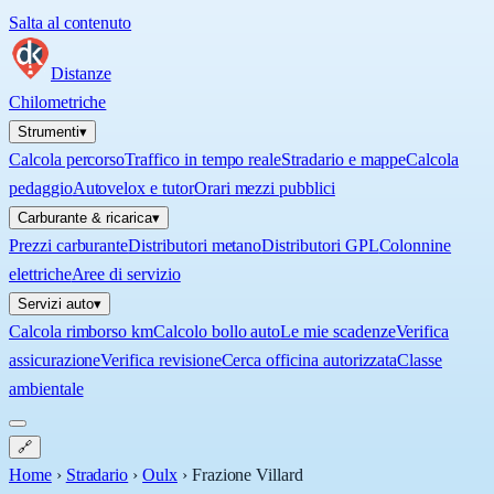
Salta al contenuto
Distanze
Chilometriche
Strumenti
▾
Calcola percorso
Traffico in tempo reale
Stradario e mappe
Calcola
pedaggio
Autovelox e tutor
Orari mezzi pubblici
Carburante & ricarica
▾
Prezzi carburante
Distributori metano
Distributori GPL
Colonnine
elettriche
Aree di servizio
Servizi auto
▾
Calcola rimborso km
Calcolo bollo auto
Le mie scadenze
Verifica
assicurazione
Verifica revisione
Cerca officina autorizzata
Classe
ambientale
🔗
Home
›
Stradario
›
Oulx
›
Frazione Villard