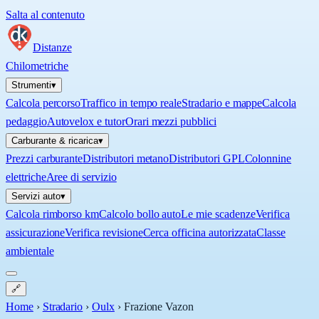
Salta al contenuto
Distanze
Chilometriche
Strumenti
▾
Calcola percorso
Traffico in tempo reale
Stradario e mappe
Calcola
pedaggio
Autovelox e tutor
Orari mezzi pubblici
Carburante & ricarica
▾
Prezzi carburante
Distributori metano
Distributori GPL
Colonnine
elettriche
Aree di servizio
Servizi auto
▾
Calcola rimborso km
Calcolo bollo auto
Le mie scadenze
Verifica
assicurazione
Verifica revisione
Cerca officina autorizzata
Classe
ambientale
🔗
Home
›
Stradario
›
Oulx
›
Frazione Vazon