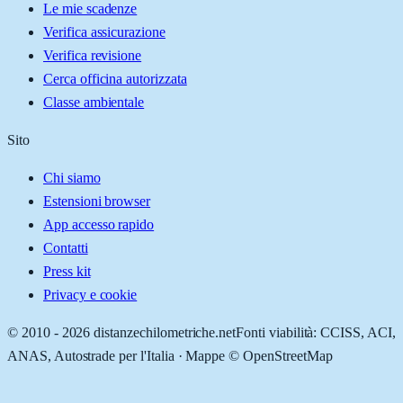
Le mie scadenze
Verifica assicurazione
Verifica revisione
Cerca officina autorizzata
Classe ambientale
Sito
Chi siamo
Estensioni browser
App accesso rapido
Contatti
Press kit
Privacy e cookie
© 2010 -
2026
distanzechilometriche.net
Fonti viabilità: CCISS, ACI,
ANAS, Autostrade per l'Italia · Mappe © OpenStreetMap