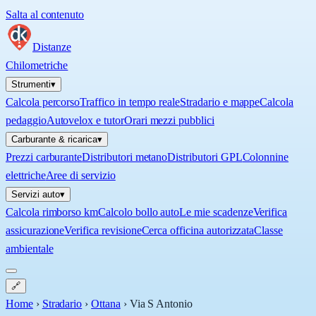
Salta al contenuto
Distanze
Chilometriche
Strumenti
▾
Calcola percorso
Traffico in tempo reale
Stradario e mappe
Calcola
pedaggio
Autovelox e tutor
Orari mezzi pubblici
Carburante & ricarica
▾
Prezzi carburante
Distributori metano
Distributori GPL
Colonnine
elettriche
Aree di servizio
Servizi auto
▾
Calcola rimborso km
Calcolo bollo auto
Le mie scadenze
Verifica
assicurazione
Verifica revisione
Cerca officina autorizzata
Classe
ambientale
🔗
Home
›
Stradario
›
Ottana
›
Via S Antonio