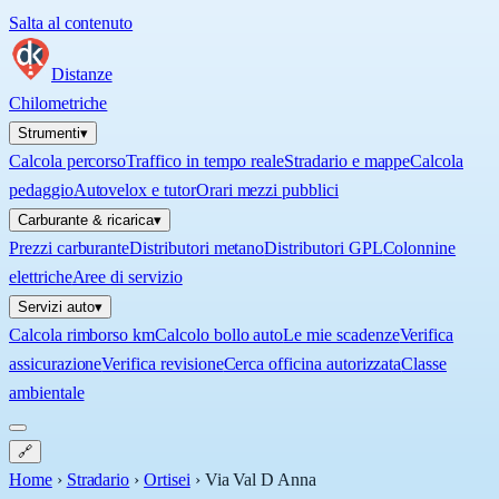
Salta al contenuto
Distanze
Chilometriche
Strumenti
▾
Calcola percorso
Traffico in tempo reale
Stradario e mappe
Calcola
pedaggio
Autovelox e tutor
Orari mezzi pubblici
Carburante & ricarica
▾
Prezzi carburante
Distributori metano
Distributori GPL
Colonnine
elettriche
Aree di servizio
Servizi auto
▾
Calcola rimborso km
Calcolo bollo auto
Le mie scadenze
Verifica
assicurazione
Verifica revisione
Cerca officina autorizzata
Classe
ambientale
🔗
Home
›
Stradario
›
Ortisei
›
Via Val D Anna