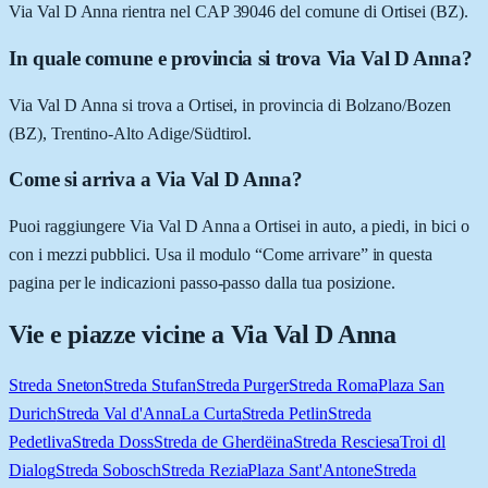
Via Val D Anna rientra nel CAP 39046 del comune di Ortisei (BZ).
In quale comune e provincia si trova Via Val D Anna?
Via Val D Anna si trova a Ortisei, in provincia di Bolzano/Bozen
(BZ), Trentino-Alto Adige/Südtirol.
Come si arriva a Via Val D Anna?
Puoi raggiungere Via Val D Anna a Ortisei in auto, a piedi, in bici o
con i mezzi pubblici. Usa il modulo “Come arrivare” in questa
pagina per le indicazioni passo-passo dalla tua posizione.
Vie e piazze vicine a
Via Val D Anna
Streda Sneton
Streda Stufan
Streda Purger
Streda Roma
Plaza San
Durich
Streda Val d'Anna
La Curta
Streda Petlin
Streda
Pedetliva
Streda Doss
Streda de Gherdëina
Streda Resciesa
Troi dl
Dialog
Streda Sobosch
Streda Rezia
Plaza Sant'Antone
Streda