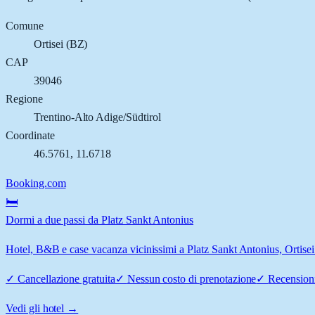
Comune
Ortisei
(
BZ
)
CAP
39046
Regione
Trentino-Alto Adige/Südtirol
Coordinate
46.5761
,
11.6718
Booking.com
🛏️
Dormi a due passi da Platz Sankt Antonius
Hotel, B&B e case vacanza vicinissimi a Platz Sankt Antonius, Ortisei:
✓
Cancellazione gratuita
✓
Nessun costo di prenotazione
✓
Recensioni
Vedi gli hotel →