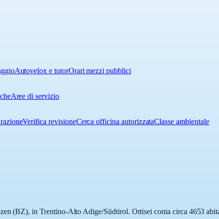
aggio
Autovelox e tutor
Orari mezzi pubblici
iche
Aree di servizio
urazione
Verifica revisione
Cerca officina autorizzata
Classe ambientale
en (BZ), in Trentino-Alto Adige/Südtirol. Ortisei conta circa 4653 abita