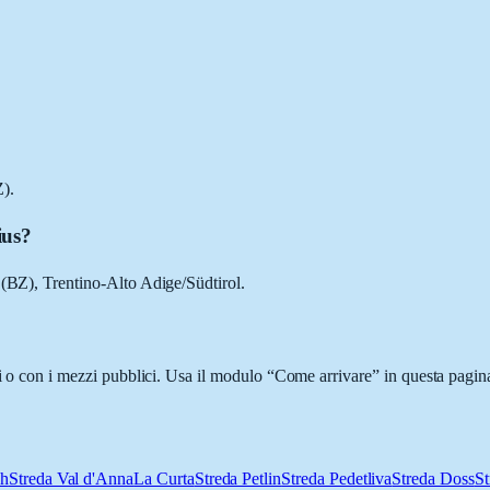
).
ius?
 (BZ), Trentino-Alto Adige/Südtirol.
ci o con i mezzi pubblici. Usa il modulo “Come arrivare” in questa pagina
ch
Streda Val d'Anna
La Curta
Streda Petlin
Streda Pedetliva
Streda Doss
St