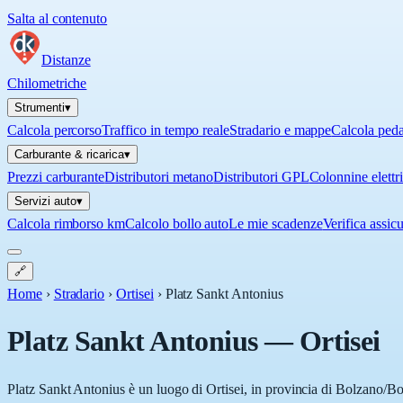
Salta al contenuto
Distanze
Chilometriche
Strumenti
▾
Calcola percorso
Traffico in tempo reale
Stradario e mappe
Calcola ped
Carburante & ricarica
▾
Prezzi carburante
Distributori metano
Distributori GPL
Colonnine elettr
Servizi auto
▾
Calcola rimborso km
Calcolo bollo auto
Le mie scadenze
Verifica assic
🔗
Home
›
Stradario
›
Ortisei
›
Platz Sankt Antonius
Platz Sankt Antonius
—
Ortisei
Platz Sankt Antonius è un luogo di Ortisei, in provincia di Bolzano/Boz