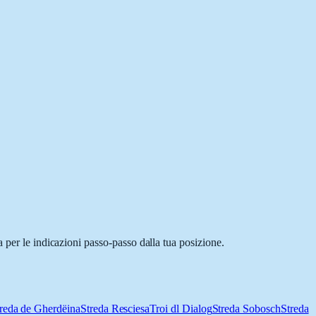
 per le indicazioni passo-passo dalla tua posizione.
reda de Gherdëina
Streda Resciesa
Troi dl Dialog
Streda Sobosch
Streda