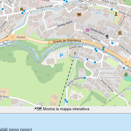
📍
🗺️ Mostra la mappa interattiva
adali passo passo)