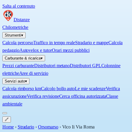
Salta al contenuto
Distanze
Chilometriche
Strumenti
▾
Calcola percorso
Traffico in tempo reale
Stradario e mappe
Calcola
pedaggio
Autovelox e tutor
Orari mezzi pubblici
Carburante & ricarica
▾
Prezzi carburante
Distributori metano
Distributori GPL
Colonnine
elettriche
Aree di servizio
Servizi auto
▾
Calcola rimborso km
Calcolo bollo auto
Le mie scadenze
Verifica
assicurazione
Verifica revisione
Cerca officina autorizzata
Classe
ambientale
🔗
Home
›
Stradario
›
Orsomarso
›
Vico Ii Via Roma