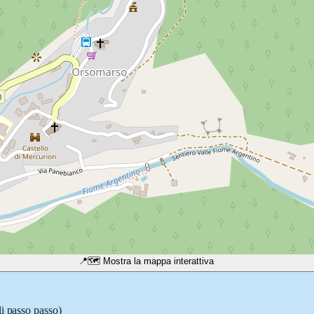
📍
🗺️ Mostra la mappa interattiva
li passo passo)