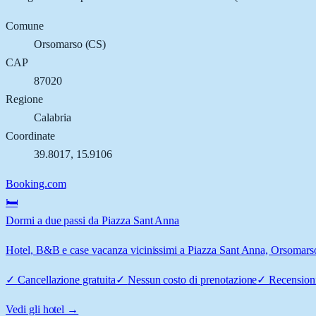
Comune
Orsomarso
(
CS
)
CAP
87020
Regione
Calabria
Coordinate
39.8017
,
15.9106
Booking.com
🛏️
Dormi a due passi da Piazza Sant Anna
Hotel, B&B e case vacanza vicinissimi a Piazza Sant Anna, Orsomarso: 
✓
Cancellazione gratuita
✓
Nessun costo di prenotazione
✓
Recensioni
Vedi gli hotel →