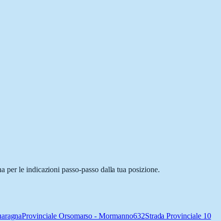
 per le indicazioni passo-passo dalla tua posizione.
uaragna
Provinciale Orsomarso - Mormanno
632
Strada Provinciale 10