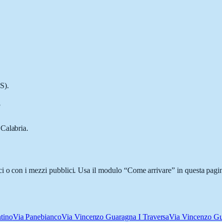
S).
?
Calabria.
i o con i mezzi pubblici. Usa il modulo “Come arrivare” in questa pagina
tino
Via Panebianco
Via Vincenzo Guaragna I Traversa
Via Vincenzo G