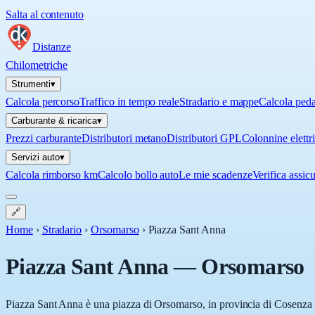
Salta al contenuto
Distanze
Chilometriche
Strumenti
▾
Calcola percorso
Traffico in tempo reale
Stradario e mappe
Calcola ped
Carburante & ricarica
▾
Prezzi carburante
Distributori metano
Distributori GPL
Colonnine elettr
Servizi auto
▾
Calcola rimborso km
Calcolo bollo auto
Le mie scadenze
Verifica assic
🔗
Home
›
Stradario
›
Orsomarso
›
Piazza Sant Anna
Piazza Sant Anna
—
Orsomarso
Piazza Sant Anna è una piazza di Orsomarso, in provincia di Cosenza (C