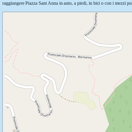
raggiungere Piazza Sant Anna in auto, a piedi, in bici o con i mezzi pub