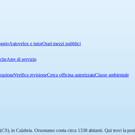
aggio
Autovelox e tutor
Orari mezzi pubblici
iche
Aree di servizio
urazione
Verifica revisione
Cerca officina autorizzata
Classe ambientale
S), in Calabria. Orsomarso conta circa 1338 abitanti. Qui trovi la posiz