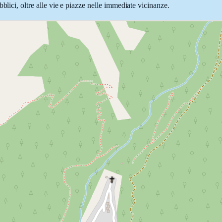
blici, oltre alle vie e piazze nelle immediate vicinanze.