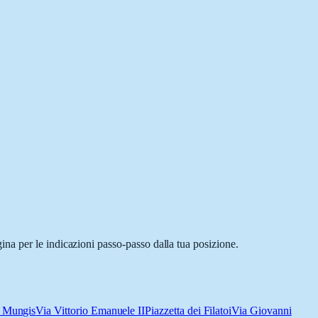
na per le indicazioni passo-passo dalla tua posizione.
o Mungis
Via Vittorio Emanuele II
Piazzetta dei Filatoi
Via Giovanni