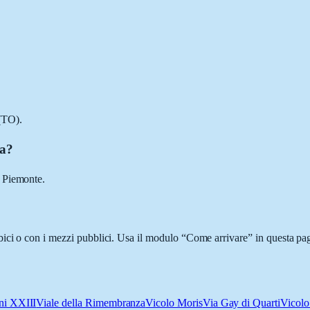
(TO).
za?
, Piemonte.
ci o con i mezzi pubblici. Usa il modulo “Come arrivare” in questa pagi
ni XXIII
Viale della Rimembranza
Vicolo Moris
Via Gay di Quarti
Vicol