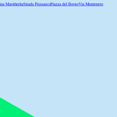
ina Margherita
Strada Piossasco
Piazza del Borgo
Via Montenero