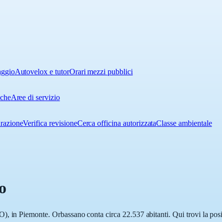
aggio
Autovelox e tutor
Orari mezzi pubblici
iche
Aree di servizio
urazione
Verifica revisione
Cerca officina autorizzata
Classe ambientale
o
, in Piemonte. Orbassano conta circa 22.537 abitanti. Qui trovi la posiz