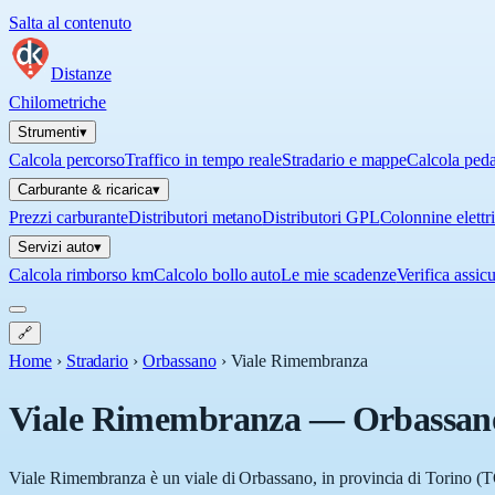
Salta al contenuto
Distanze
Chilometriche
Strumenti
▾
Calcola percorso
Traffico in tempo reale
Stradario e mappe
Calcola ped
Carburante & ricarica
▾
Prezzi carburante
Distributori metano
Distributori GPL
Colonnine elettr
Servizi auto
▾
Calcola rimborso km
Calcolo bollo auto
Le mie scadenze
Verifica assic
🔗
Home
›
Stradario
›
Orbassano
›
Viale Rimembranza
Viale Rimembranza
—
Orbassan
Viale Rimembranza è un viale di Orbassano, in provincia di Torino (TO)