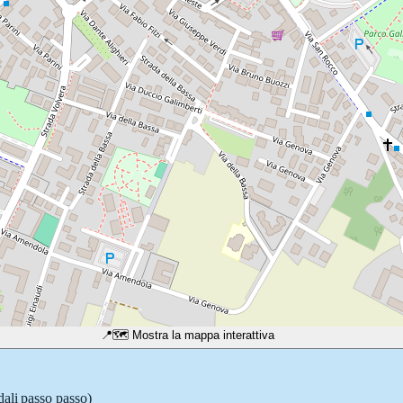
📍
🗺️ Mostra la mappa interattiva
dali passo passo)