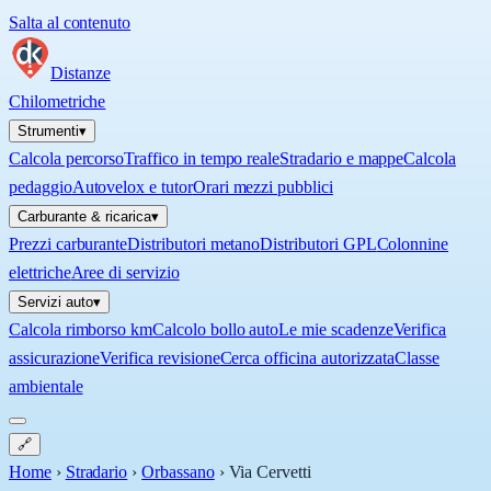
Salta al contenuto
Distanze
Chilometriche
Strumenti
▾
Calcola percorso
Traffico in tempo reale
Stradario e mappe
Calcola
pedaggio
Autovelox e tutor
Orari mezzi pubblici
Carburante & ricarica
▾
Prezzi carburante
Distributori metano
Distributori GPL
Colonnine
elettriche
Aree di servizio
Servizi auto
▾
Calcola rimborso km
Calcolo bollo auto
Le mie scadenze
Verifica
assicurazione
Verifica revisione
Cerca officina autorizzata
Classe
ambientale
🔗
Home
›
Stradario
›
Orbassano
›
Via Cervetti