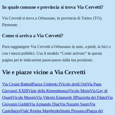
In quale comune e provincia si trova Via Cervetti?
Via Cervetti si trova a Orbassano, in provincia di Torino (TO),
Piemonte.
Come si arriva a Via Cervetti?
Puoi raggiungere Via Cervetti a Orbassano in auto, a piedi, in bici o
con i mezzi pubblici. Usa il modulo “Come arrivare” in questa
pagina per le indicazioni passo-passo dalla tua posizione.
Vie e piazze vicine a
Via Cervetti
Via Cesare Battisti
Piazza Umberto I
Vicolo degli Orti
Via Papa
Giovanni XXIII
Viale della Rimembranza
Vicolo Moris
Via Gay di
Quarti
Vicolo Mungis
Via Vittorio Emanuele II
Piazzetta dei Filatoi
Via
Giovanni Giolitti
Via Armando Diaz
Via Nazario Sauro
Via
Castellazzo
Viale Regina Margherita
Strada Piossasco
Piazza del