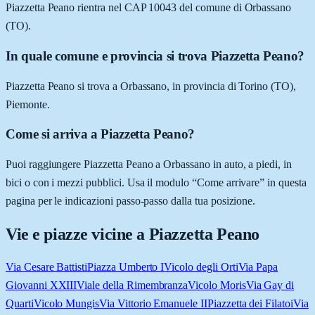
Piazzetta Peano rientra nel CAP 10043 del comune di Orbassano
(TO).
In quale comune e provincia si trova Piazzetta Peano?
Piazzetta Peano si trova a Orbassano, in provincia di Torino (TO),
Piemonte.
Come si arriva a Piazzetta Peano?
Puoi raggiungere Piazzetta Peano a Orbassano in auto, a piedi, in
bici o con i mezzi pubblici. Usa il modulo “Come arrivare” in questa
pagina per le indicazioni passo-passo dalla tua posizione.
Vie e piazze vicine a
Piazzetta Peano
Via Cesare Battisti
Piazza Umberto I
Vicolo degli Orti
Via Papa
Giovanni XXIII
Viale della Rimembranza
Vicolo Moris
Via Gay di
Quarti
Vicolo Mungis
Via Vittorio Emanuele II
Piazzetta dei Filatoi
Via