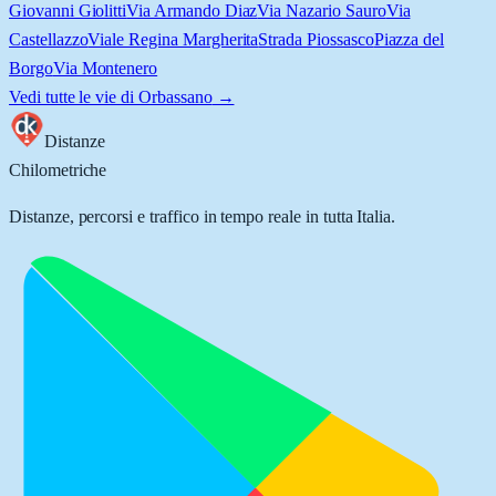
Giovanni Giolitti
Via Armando Diaz
Via Nazario Sauro
Via
Castellazzo
Viale Regina Margherita
Strada Piossasco
Piazza del
Borgo
Via Montenero
Vedi tutte le vie di
Orbassano
→
Distanze
Chilometriche
Distanze, percorsi e traffico in tempo reale in tutta Italia.