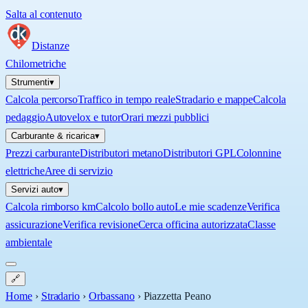
Salta al contenuto
Distanze
Chilometriche
Strumenti
▾
Calcola percorso
Traffico in tempo reale
Stradario e mappe
Calcola
pedaggio
Autovelox e tutor
Orari mezzi pubblici
Carburante & ricarica
▾
Prezzi carburante
Distributori metano
Distributori GPL
Colonnine
elettriche
Aree di servizio
Servizi auto
▾
Calcola rimborso km
Calcolo bollo auto
Le mie scadenze
Verifica
assicurazione
Verifica revisione
Cerca officina autorizzata
Classe
ambientale
🔗
Home
›
Stradario
›
Orbassano
›
Piazzetta Peano