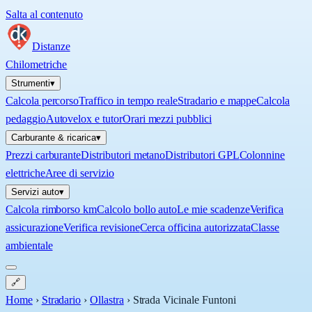
Salta al contenuto
Distanze
Chilometriche
Strumenti
▾
Calcola percorso
Traffico in tempo reale
Stradario e mappe
Calcola
pedaggio
Autovelox e tutor
Orari mezzi pubblici
Carburante & ricarica
▾
Prezzi carburante
Distributori metano
Distributori GPL
Colonnine
elettriche
Aree di servizio
Servizi auto
▾
Calcola rimborso km
Calcolo bollo auto
Le mie scadenze
Verifica
assicurazione
Verifica revisione
Cerca officina autorizzata
Classe
ambientale
🔗
Home
›
Stradario
›
Ollastra
›
Strada Vicinale Funtoni