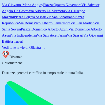
Via Giovanni Maria Angioy
Piazza Quattro Novembre
Via Salvator
Angelo De Castro
Via Alberto La Marmora
Via Giuseppe
Mazzini
Piazza Brigata Sassari
Via San Sebastiano
Piazza
Repubblica
Via Roma
Vico Alberto Lamarmora
Via San Martino
Via
Santa Severa
Piazza Domenico Alberto Azuni
Via Domenico Alberto
Azuni
Via Indipendenza
Via Salvatore Farina
Via Sassari
Via Giovanni
Battista Tuveri
Vedi tutte le vie di
Ollastra
→
Distanze
Chilometriche
Distanze, percorsi e traffico in tempo reale in tutta Italia.