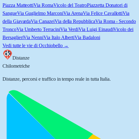
Piazza Matteotti
Via Roma
Vicolo del Teatro
Piazzetta Donatori di
Sangue
Via Guglielmo Marconi
Via Arena
Via Felice Cavallotti
Via
della Giavarda
Via Canazei
Via della Repubblica
Via Roma - Secondo
Tronco
Via Umberto Terracini
Via Verdi
Via Luigi Einaudi
Vicolo dei
Bersaglieri
Via Nenni
Via Italo Alberti
Via Badaloni
Vedi tutte le vie di
Occhiobello
→
Distanze
Chilometriche
Distanze, percorsi e traffico in tempo reale in tutta Italia.