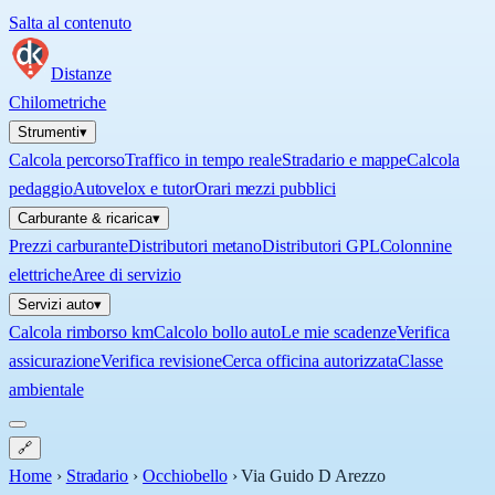
Salta al contenuto
Distanze
Chilometriche
Strumenti
▾
Calcola percorso
Traffico in tempo reale
Stradario e mappe
Calcola
pedaggio
Autovelox e tutor
Orari mezzi pubblici
Carburante & ricarica
▾
Prezzi carburante
Distributori metano
Distributori GPL
Colonnine
elettriche
Aree di servizio
Servizi auto
▾
Calcola rimborso km
Calcolo bollo auto
Le mie scadenze
Verifica
assicurazione
Verifica revisione
Cerca officina autorizzata
Classe
ambientale
🔗
Home
›
Stradario
›
Occhiobello
›
Via Guido D Arezzo