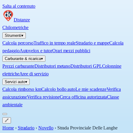
Salta al contenuto
Distanze
Chilometriche
Strumenti
▾
Calcola percorso
Traffico in tempo reale
Stradario e mappe
Calcola
pedaggio
Autovelox e tutor
Orari mezzi pubblici
Carburante & ricarica
▾
Prezzi carburante
Distributori metano
Distributori GPL
Colonnine
elettriche
Aree di servizio
Servizi auto
▾
Calcola rimborso km
Calcolo bollo auto
Le mie scadenze
Verifica
assicurazione
Verifica revisione
Cerca officina autorizzata
Classe
ambientale
🔗
Home
›
Stradario
›
Novello
›
Strada Provinciale Delle Langhe