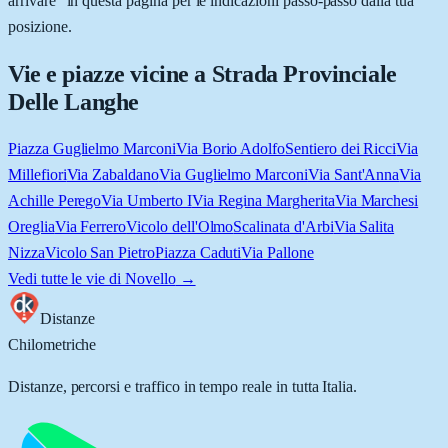
arrivare” in questa pagina per le indicazioni passo-passo dalla tua
posizione.
Vie e piazze vicine a
Strada Provinciale
Delle Langhe
Piazza Guglielmo Marconi
Via Borio Adolfo
Sentiero dei Ricci
Via
Millefiori
Via Zabaldano
Via Guglielmo Marconi
Via Sant'Anna
Via
Achille Perego
Via Umberto I
Via Regina Margherita
Via Marchesi
Oreglia
Via Ferrero
Vicolo dell'Olmo
Scalinata d'Arbi
Via Salita
Nizza
Vicolo San Pietro
Piazza Caduti
Via Pallone
Vedi tutte le vie di
Novello
→
Distanze
Chilometriche
Distanze, percorsi e traffico in tempo reale in tutta Italia.