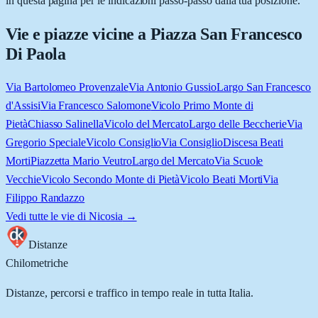
in questa pagina per le indicazioni passo-passo dalla tua posizione.
Vie e piazze vicine a
Piazza San Francesco
Di Paola
Via Bartolomeo Provenzale
Via Antonio Gussio
Largo San Francesco
d'Assisi
Via Francesco Salomone
Vicolo Primo Monte di
Pietà
Chiasso Salinella
Vicolo del Mercato
Largo delle Beccherie
Via
Gregorio Speciale
Vicolo Consiglio
Via Consiglio
Discesa Beati
Morti
Piazzetta Mario Veutro
Largo del Mercato
Via Scuole
Vecchie
Vicolo Secondo Monte di Pietà
Vicolo Beati Morti
Via
Filippo Randazzo
Vedi tutte le vie di
Nicosia
→
Distanze
Chilometriche
Distanze, percorsi e traffico in tempo reale in tutta Italia.