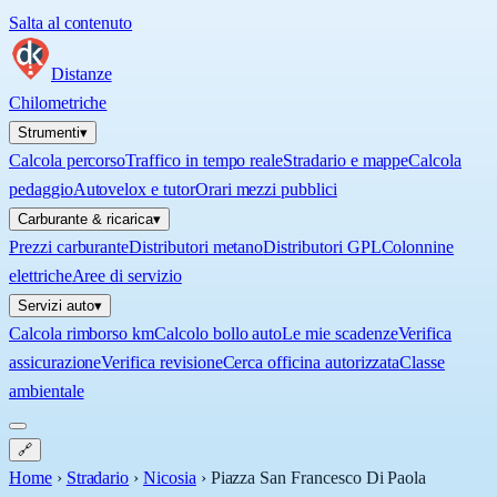
Salta al contenuto
Distanze
Chilometriche
Strumenti
▾
Calcola percorso
Traffico in tempo reale
Stradario e mappe
Calcola
pedaggio
Autovelox e tutor
Orari mezzi pubblici
Carburante & ricarica
▾
Prezzi carburante
Distributori metano
Distributori GPL
Colonnine
elettriche
Aree di servizio
Servizi auto
▾
Calcola rimborso km
Calcolo bollo auto
Le mie scadenze
Verifica
assicurazione
Verifica revisione
Cerca officina autorizzata
Classe
ambientale
🔗
Home
›
Stradario
›
Nicosia
›
Piazza San Francesco Di Paola