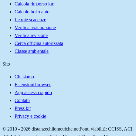
Calcola rimborso km
Calcolo bollo auto
Le mie scadenze
Verifica assicurazione
Verifica revisione
Cerca officina autorizzata
Classe ambientale
Sito
Chi siamo
Estensioni browser
App accesso rapido
Contatti
Press kit
Privacy e cookie
© 2010 -
2026
distanzechilometriche.net
Fonti viabilità: CCISS, ACI,