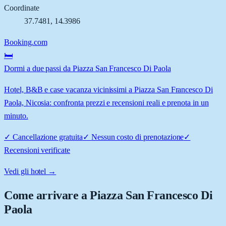
Coordinate
37.7481
,
14.3986
Booking.com
🛏️
Dormi a due passi da Piazza San Francesco Di Paola
Hotel, B&B e case vacanza vicinissimi a Piazza San Francesco Di
Paola, Nicosia: confronta prezzi e recensioni reali e prenota in un
minuto.
✓
Cancellazione gratuita
✓
Nessun costo di prenotazione
✓
Recensioni verificate
Vedi gli hotel →
Come arrivare a
Piazza San Francesco Di
Paola