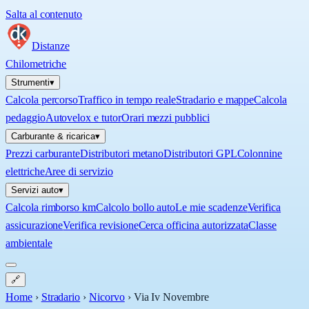
Salta al contenuto
Distanze
Chilometriche
Strumenti
▾
Calcola percorso
Traffico in tempo reale
Stradario e mappe
Calcola
pedaggio
Autovelox e tutor
Orari mezzi pubblici
Carburante & ricarica
▾
Prezzi carburante
Distributori metano
Distributori GPL
Colonnine
elettriche
Aree di servizio
Servizi auto
▾
Calcola rimborso km
Calcolo bollo auto
Le mie scadenze
Verifica
assicurazione
Verifica revisione
Cerca officina autorizzata
Classe
ambientale
🔗
Home
›
Stradario
›
Nicorvo
›
Via Iv Novembre