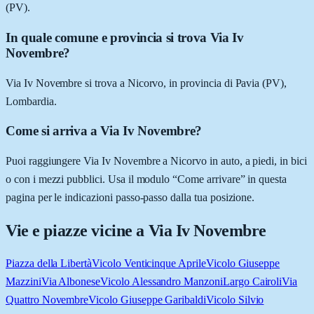
(PV).
In quale comune e provincia si trova Via Iv
Novembre?
Via Iv Novembre si trova a Nicorvo, in provincia di Pavia (PV),
Lombardia.
Come si arriva a Via Iv Novembre?
Puoi raggiungere Via Iv Novembre a Nicorvo in auto, a piedi, in bici
o con i mezzi pubblici. Usa il modulo “Come arrivare” in questa
pagina per le indicazioni passo-passo dalla tua posizione.
Vie e piazze vicine a
Via Iv Novembre
Piazza della Libertà
Vicolo Venticinque Aprile
Vicolo Giuseppe
Mazzini
Via Albonese
Vicolo Alessandro Manzoni
Largo Cairoli
Via
Quattro Novembre
Vicolo Giuseppe Garibaldi
Vicolo Silvio