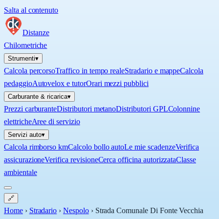
Salta al contenuto
Distanze
Chilometriche
Strumenti
▾
Calcola percorso
Traffico in tempo reale
Stradario e mappe
Calcola
pedaggio
Autovelox e tutor
Orari mezzi pubblici
Carburante & ricarica
▾
Prezzi carburante
Distributori metano
Distributori GPL
Colonnine
elettriche
Aree di servizio
Servizi auto
▾
Calcola rimborso km
Calcolo bollo auto
Le mie scadenze
Verifica
assicurazione
Verifica revisione
Cerca officina autorizzata
Classe
ambientale
🔗
Home
›
Stradario
›
Nespolo
›
Strada Comunale Di Fonte Vecchia