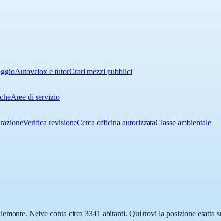
aggio
Autovelox e tutor
Orari mezzi pubblici
iche
Aree di servizio
urazione
Verifica revisione
Cerca officina autorizzata
Classe ambientale
emonte. Neive conta circa 3341 abitanti. Qui trovi la posizione esatta s