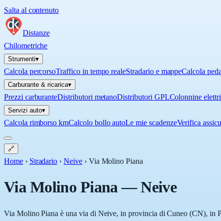
Salta al contenuto
Distanze
Chilometriche
Strumenti
▾
Calcola percorso
Traffico in tempo reale
Stradario e mappe
Calcola ped
Carburante & ricarica
▾
Prezzi carburante
Distributori metano
Distributori GPL
Colonnine elettr
Servizi auto
▾
Calcola rimborso km
Calcolo bollo auto
Le mie scadenze
Verifica assic
🔗
Home
›
Stradario
›
Neive
›
Via Molino Piana
Via Molino Piana
—
Neive
Via Molino Piana è una via di Neive, in provincia di Cuneo (CN), in Pi