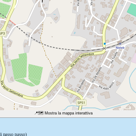
📍
🗺️ Mostra la mappa interattiva
li passo passo)