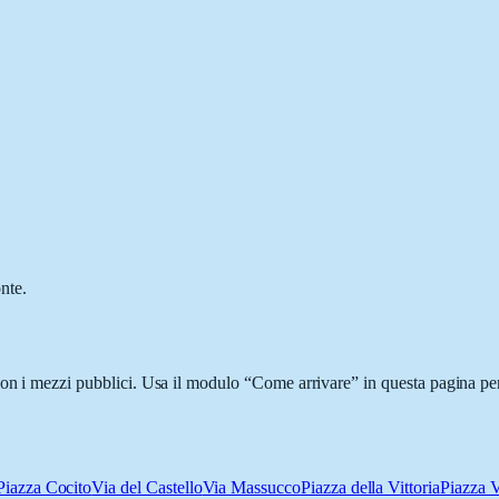
?
nte.
con i mezzi pubblici. Usa il modulo “Come arrivare” in questa pagina per
Piazza Cocito
Via del Castello
Via Massucco
Piazza della Vittoria
Piazza V