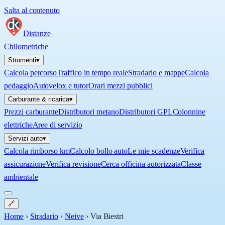
Salta al contenuto
Distanze
Chilometriche
Strumenti
▾
Calcola percorso
Traffico in tempo reale
Stradario e mappe
Calcola
pedaggio
Autovelox e tutor
Orari mezzi pubblici
Carburante & ricarica
▾
Prezzi carburante
Distributori metano
Distributori GPL
Colonnine
elettriche
Aree di servizio
Servizi auto
▾
Calcola rimborso km
Calcolo bollo auto
Le mie scadenze
Verifica
assicurazione
Verifica revisione
Cerca officina autorizzata
Classe
ambientale
🔗
Home
›
Stradario
›
Neive
›
Via Biestri