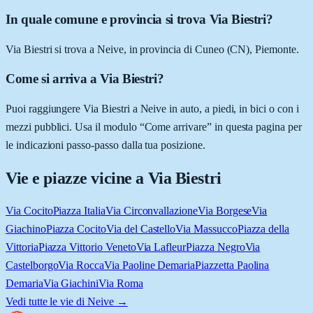
In quale comune e provincia si trova Via Biestri?
Via Biestri si trova a Neive, in provincia di Cuneo (CN), Piemonte.
Come si arriva a Via Biestri?
Puoi raggiungere Via Biestri a Neive in auto, a piedi, in bici o con i
mezzi pubblici. Usa il modulo “Come arrivare” in questa pagina per
le indicazioni passo-passo dalla tua posizione.
Vie e piazze vicine a
Via Biestri
Via Cocito
Piazza Italia
Via Circonvallazione
Via Borgese
Via
Giachino
Piazza Cocito
Via del Castello
Via Massucco
Piazza della
Vittoria
Piazza Vittorio Veneto
Via Lafleur
Piazza Negro
Via
Castelborgo
Via Rocca
Via Paoline Demaria
Piazzetta Paolina
Demaria
Via Giachini
Via Roma
Vedi tutte le vie di
Neive
→