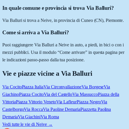
In quale comune e provincia si trova Via Balluri?
Via Balluri si trova a Neive, in provincia di Cuneo (CN), Piemonte.
Come si arriva a Via Balluri?
Puoi raggiungere Via Balluri a Neive in auto, a piedi, in bici o con i
mezzi pubblici. Usa il modulo “Come arrivare” in questa pagina per
le indicazioni passo-passo dalla tua posizione.
Vie e piazze vicine a
Via Balluri
Via Cocito
Piazza Italia
Via Circonvallazione
Via Borgese
Via
Giachino
Piazza Cocito
Via del Castello
Via Massucco
Piazza della
Vittoria
Piazza Vittorio Veneto
Via Lafleur
Piazza Negro
Via
Castelborgo
Via Rocca
Via Paoline Demaria
Piazzetta Paolina
Demaria
Via Giachini
Via Roma
Vedi tutte le vie di
Neive
→