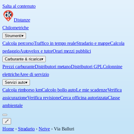
Salta al contenuto
Distanze
Chilometriche
Strumenti
▾
Calcola percorso
Traffico in tempo reale
Stradario e mappe
Calcola
pedaggio
Autovelox e tutor
Orari mezzi pubblici
Carburante & ricarica
▾
Prezzi carburante
Distributori metano
Distributori GPL
Colonnine
elettriche
Aree di servizio
Servizi auto
▾
Calcola rimborso km
Calcolo bollo auto
Le mie scadenze
Verifica
assicurazione
Verifica revisione
Cerca officina autorizzata
Classe
ambientale
🔗
Home
›
Stradario
›
Neive
›
Via Balluri