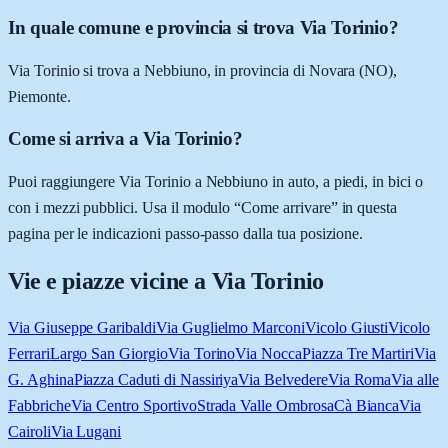
In quale comune e provincia si trova Via Torinio?
Via Torinio si trova a Nebbiuno, in provincia di Novara (NO),
Piemonte.
Come si arriva a Via Torinio?
Puoi raggiungere Via Torinio a Nebbiuno in auto, a piedi, in bici o
con i mezzi pubblici. Usa il modulo “Come arrivare” in questa
pagina per le indicazioni passo-passo dalla tua posizione.
Vie e piazze vicine a
Via Torinio
Via Giuseppe Garibaldi
Via Guglielmo Marconi
Vicolo Giusti
Vicolo
Ferrari
Largo San Giorgio
Via Torino
Via Nocca
Piazza Tre Martiri
Via
G. Aghina
Piazza Caduti di Nassiriya
Via Belvedere
Via Roma
Via alle
Fabbriche
Via Centro Sportivo
Strada Valle Ombrosa
Cà Bianca
Via
Cairoli
Via Lugani