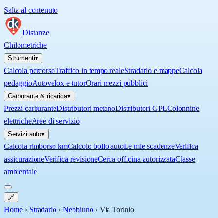
Salta al contenuto
Distanze
Chilometriche
Strumenti
▾
Calcola percorso
Traffico in tempo reale
Stradario e mappe
Calcola
pedaggio
Autovelox e tutor
Orari mezzi pubblici
Carburante & ricarica
▾
Prezzi carburante
Distributori metano
Distributori GPL
Colonnine
elettriche
Aree di servizio
Servizi auto
▾
Calcola rimborso km
Calcolo bollo auto
Le mie scadenze
Verifica
assicurazione
Verifica revisione
Cerca officina autorizzata
Classe
ambientale
🔗
Home
›
Stradario
›
Nebbiuno
›
Via Torinio