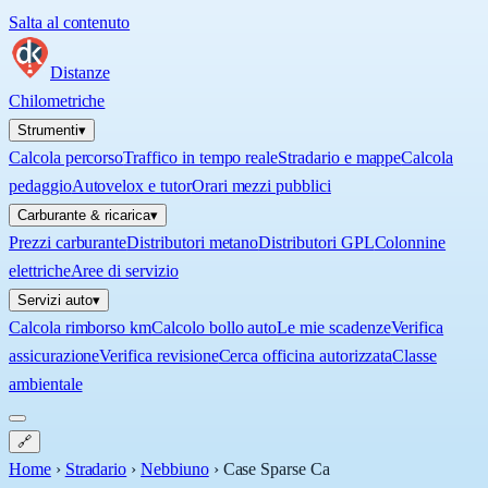
Salta al contenuto
Distanze
Chilometriche
Strumenti
▾
Calcola percorso
Traffico in tempo reale
Stradario e mappe
Calcola
pedaggio
Autovelox e tutor
Orari mezzi pubblici
Carburante & ricarica
▾
Prezzi carburante
Distributori metano
Distributori GPL
Colonnine
elettriche
Aree di servizio
Servizi auto
▾
Calcola rimborso km
Calcolo bollo auto
Le mie scadenze
Verifica
assicurazione
Verifica revisione
Cerca officina autorizzata
Classe
ambientale
🔗
Home
›
Stradario
›
Nebbiuno
›
Case Sparse Ca