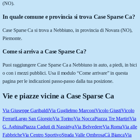
(NO).
In quale comune e provincia si trova Case Sparse Ca?
Case Sparse Ca si trova a Nebbiuno, in provincia di Novara (NO),
Piemonte.
Come si arriva a Case Sparse Ca?
Puoi raggiungere Case Sparse Ca a Nebbiuno in auto, a piedi, in bici
o con i mezzi pubblici. Usa il modulo “Come arrivare” in questa
pagina per le indicazioni passo-passo dalla tua posizione.
Vie e piazze vicine a
Case Sparse Ca
Via Giuseppe Garibaldi
Via Guglielmo Marconi
Vicolo Giusti
Vicolo
Ferrari
Largo San Giorgio
Via Torino
Via Nocca
Piazza Tre Martiri
Via
G. Aghina
Piazza Caduti di Nassiriya
Via Belvedere
Via Roma
Via alle
Fabbriche
Via Centro Sportivo
Strada Valle Ombrosa
Cà Bianca
Via