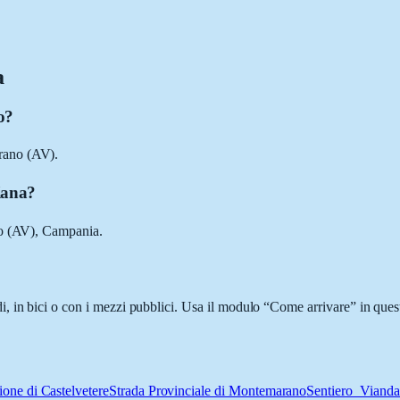
a
o?
rano (AV).
iana?
no (AV), Campania.
 in bici o con i mezzi pubblici. Usa il modulo “Come arrivare” in quest
ione di Castelvetere
Strada Provinciale di Montemarano
Sentiero_Viand