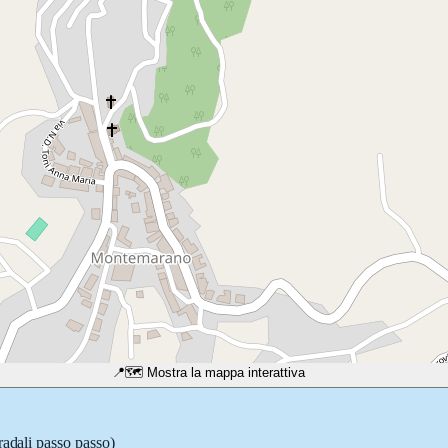
📍
🗺️ Mostra la mappa interattiva
radali passo passo)