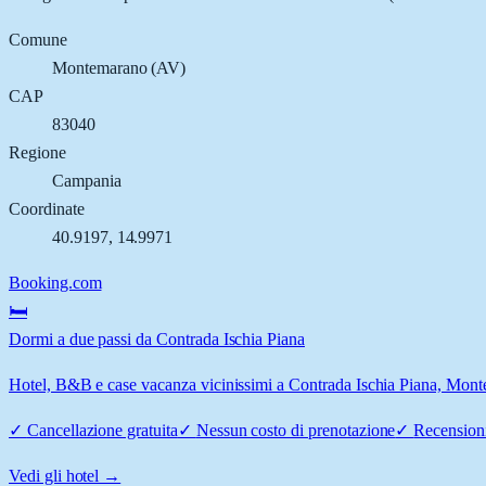
Comune
Montemarano
(
AV
)
CAP
83040
Regione
Campania
Coordinate
40.9197
,
14.9971
Booking.com
🛏️
Dormi a due passi da Contrada Ischia Piana
Hotel, B&B e case vacanza vicinissimi a Contrada Ischia Piana, Montem
✓
Cancellazione gratuita
✓
Nessun costo di prenotazione
✓
Recensioni
Vedi gli hotel →