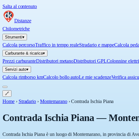
Salta al contenuto
Distanze
Chilometriche
Strumenti
▾
Calcola percorso
Traffico in tempo reale
Stradario e mappe
Calcola ped
Carburante & ricarica
▾
Prezzi carburante
Distributori metano
Distributori GPL
Colonnine elettr
Servizi auto
▾
Calcola rimborso km
Calcolo bollo auto
Le mie scadenze
Verifica assic
🔗
Home
›
Stradario
›
Montemarano
›
Contrada Ischia Piana
Contrada Ischia Piana
—
Monte
Contrada Ischia Piana è un luogo di Montemarano, in provincia di Avel