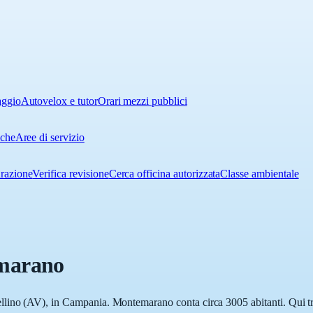
aggio
Autovelox e tutor
Orari mezzi pubblici
iche
Aree di servizio
urazione
Verifica revisione
Cerca officina autorizzata
Classe ambientale
marano
lino (AV), in Campania. Montemarano conta circa 3005 abitanti. Qui tro