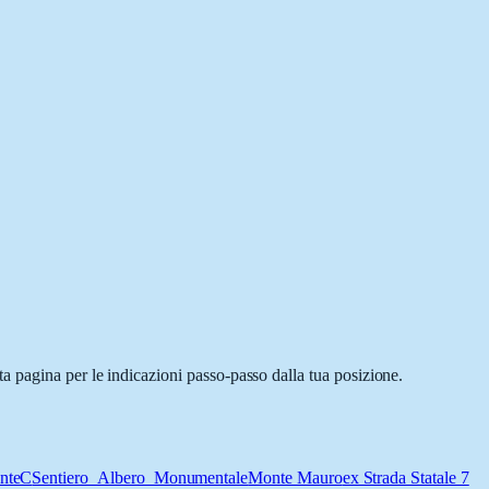
a pagina per le indicazioni passo-passo dalla tua posizione.
anteC
Sentiero_Albero_Monumentale
Monte Mauro
ex Strada Statale 7