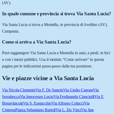
(AV).
In quale comune e provincia si trova Via Santa Lucia?
Via Santa Lucia si trova a Montella, in provincia di Avellino (AV),
Campania.
Come si arriva a Via Santa Lucia?
Puoi raggiungere Via Santa Lucia a Montella in auto, a piedi, in bici
o con i mezzi pubblici. Usa il modulo “Come arrivare” in questa
pagina per le indicazioni passo-passo dalla tua posizione.
Vie e piazze vicine a
Via Santa Lucia
Via Nicola Clemente
Via F. De Sanctis
Via Giulio Capone
Via
Serrabocca
Via Innocenzo Lucio
Via Ferdinando Cianciulli
Via F.
Bonavitacola
Via S. Eustacchio
Via Alfonso Colucci
Via
Cisterna
Piazza Sebastiano Bartoli
Via L. Da Vinci
Via San