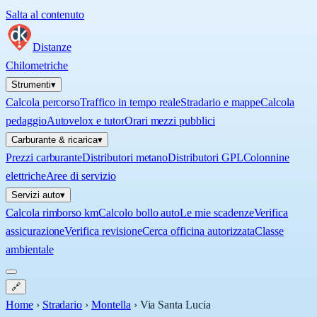
Salta al contenuto
Distanze
Chilometriche
Strumenti
▾
Calcola percorso
Traffico in tempo reale
Stradario e mappe
Calcola
pedaggio
Autovelox e tutor
Orari mezzi pubblici
Carburante & ricarica
▾
Prezzi carburante
Distributori metano
Distributori GPL
Colonnine
elettriche
Aree di servizio
Servizi auto
▾
Calcola rimborso km
Calcolo bollo auto
Le mie scadenze
Verifica
assicurazione
Verifica revisione
Cerca officina autorizzata
Classe
ambientale
🔗
Home
›
Stradario
›
Montella
›
Via Santa Lucia