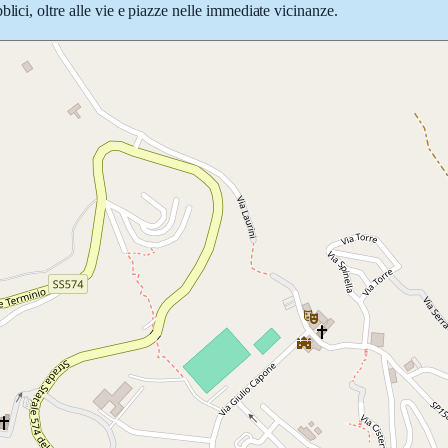
lici, oltre alle vie e piazze nelle immediate vicinanze.