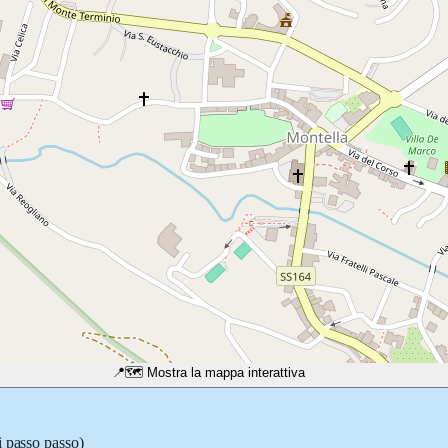
📍
🗺️ Mostra la mappa interattiva
i passo passo)