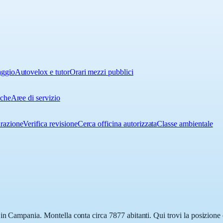
aggio
Autovelox e tutor
Orari mezzi pubblici
iche
Aree di servizio
urazione
Verifica revisione
Cerca officina autorizzata
Classe ambientale
in Campania. Montella conta circa 7877 abitanti. Qui trovi la posizione e