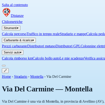
Salta al contenuto
Distanze
Chilometriche
Strumenti
▾
Calcola percorso
Traffico in tempo reale
Stradario e mappe
Calcola ped
Carburante & ricarica
▾
Prezzi carburante
Distributori metano
Distributori GPL
Colonnine elettr
Servizi auto
▾
Calcola rimborso km
Calcolo bollo auto
Le mie scadenze
Verifica assic
🔗
Home
›
Stradario
›
Montella
›
Via Del Carmine
Via Del Carmine
—
Montella
Via Del Carmine è una via di Montella, in provincia di Avellino (AV), 