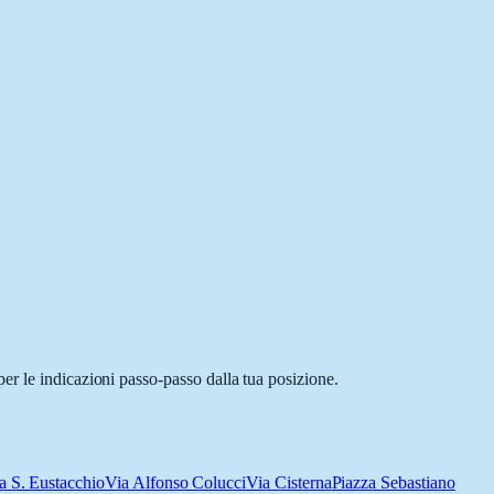
er le indicazioni passo-passo dalla tua posizione.
a S. Eustacchio
Via Alfonso Colucci
Via Cisterna
Piazza Sebastiano