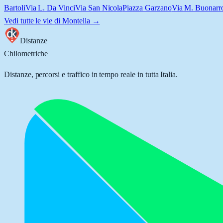
Bartoli
Via L. Da Vinci
Via San Nicola
Piazza Garzano
Via M. Buonarro
Vedi tutte le vie di
Montella
→
Distanze
Chilometriche
Distanze, percorsi e traffico in tempo reale in tutta Italia.