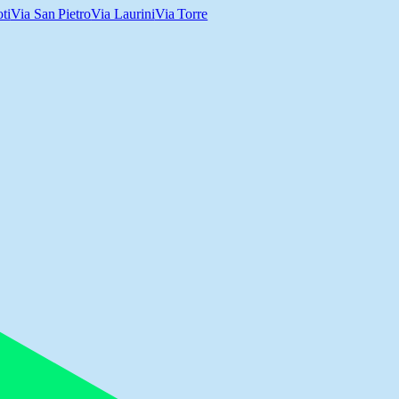
ti
Via San Pietro
Via Laurini
Via Torre