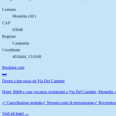
Comune
Montella
(
AV
)
CAP
83048
Regione
Campania
Coordinate
40.8444
,
15.0168
Booking.com
🛏️
Dormi a due passi da Via Del Carmine
Hotel, B&B e case vacanza vicinissimi a Via Del Carmine, Montella: co
✓
Cancellazione gratuita
✓
Nessun costo di prenotazione
✓
Recensioni
Vedi gli hotel →