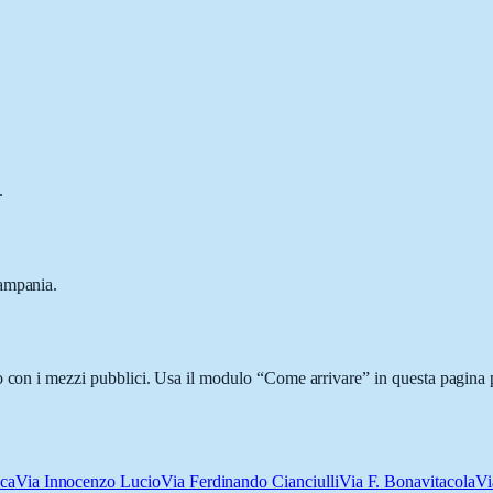
.
Campania.
o con i mezzi pubblici. Usa il modulo “Come arrivare” in questa pagina p
cca
Via Innocenzo Lucio
Via Ferdinando Cianciulli
Via F. Bonavitacola
Vi