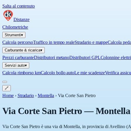
Salta al contenuto
Distanze
Chilometriche
Strumenti
▾
Calcola percorso
Traffico in tempo reale
Stradario e mappe
Calcola ped
Carburante & ricarica
▾
Prezzi carburante
Distributori metano
Distributori GPL
Colonnine elettr
Servizi auto
▾
Calcola rimborso km
Calcolo bollo auto
Le mie scadenze
Verifica assic
🔗
Home
›
Stradario
›
Montella
›
Via Corte San Pietro
Via Corte San Pietro
—
Montella
Via Corte San Pietro è una via di Montella, in provincia di Avellino (A