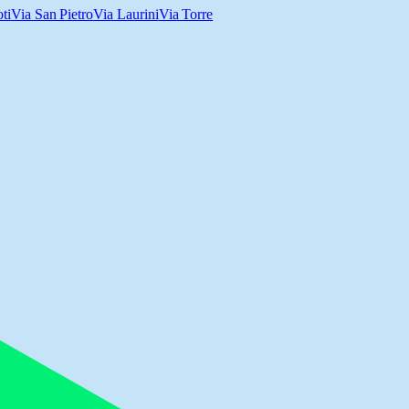
ti
Via San Pietro
Via Laurini
Via Torre