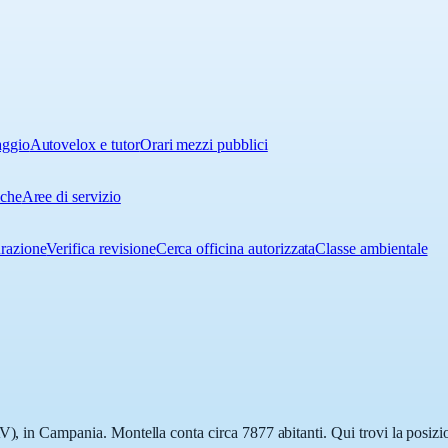
aggio
Autovelox e tutor
Orari mezzi pubblici
iche
Aree di servizio
urazione
Verifica revisione
Cerca officina autorizzata
Classe ambientale
V), in Campania. Montella conta circa 7877 abitanti. Qui trovi la posizio