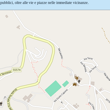
pubblici, oltre alle vie e piazze nelle immediate vicinanze.