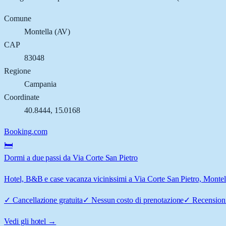
Comune
Montella
(
AV
)
CAP
83048
Regione
Campania
Coordinate
40.8444
,
15.0168
Booking.com
🛏️
Dormi a due passi da Via Corte San Pietro
Hotel, B&B e case vacanza vicinissimi a Via Corte San Pietro, Montella
✓
Cancellazione gratuita
✓
Nessun costo di prenotazione
✓
Recensioni
Vedi gli hotel →