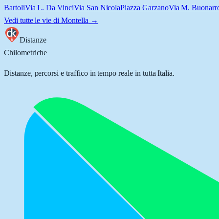
Bartoli
Via L. Da Vinci
Via San Nicola
Piazza Garzano
Via M. Buonarro
Vedi tutte le vie di
Montella
→
Distanze
Chilometriche
Distanze, percorsi e traffico in tempo reale in tutta Italia.