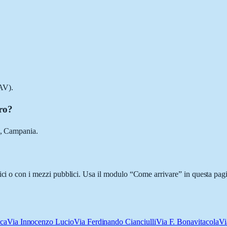
AV).
tro?
), Campania.
ici o con i mezzi pubblici. Usa il modulo “Come arrivare” in questa pagi
cca
Via Innocenzo Lucio
Via Ferdinando Cianciulli
Via F. Bonavitacola
Vi