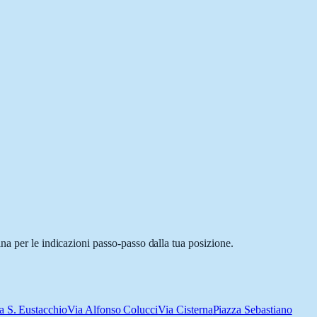
na per le indicazioni passo-passo dalla tua posizione.
a S. Eustacchio
Via Alfonso Colucci
Via Cisterna
Piazza Sebastiano