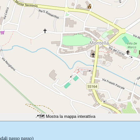
📍
🗺️ Mostra la mappa interattiva
adali passo passo)