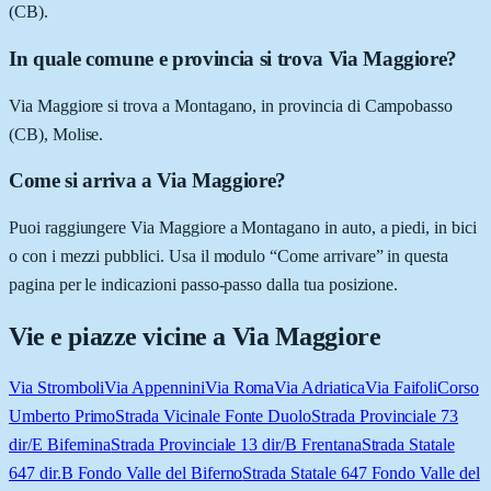
(CB).
In quale comune e provincia si trova Via Maggiore?
Via Maggiore si trova a Montagano, in provincia di Campobasso
(CB), Molise.
Come si arriva a Via Maggiore?
Puoi raggiungere Via Maggiore a Montagano in auto, a piedi, in bici
o con i mezzi pubblici. Usa il modulo “Come arrivare” in questa
pagina per le indicazioni passo-passo dalla tua posizione.
Vie e piazze vicine a
Via Maggiore
Via Stromboli
Via Appennini
Via Roma
Via Adriatica
Via Faifoli
Corso
Umberto Primo
Strada Vicinale Fonte Duolo
Strada Provinciale 73
dir/E Bifernina
Strada Provinciale 13 dir/B Frentana
Strada Statale
647 dir.B Fondo Valle del Biferno
Strada Statale 647 Fondo Valle del