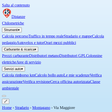
Salta al contenuto
Distanze
Chilometriche
Strumenti
▾
Calcola percorso
Traffico in tempo reale
Stradario e mappe
Calcola
pedaggio
Autovelox e tutor
Orari mezzi pubblici
Carburante & ricarica
▾
Prezzi carburante
Distributori metano
Distributori GPL
Colonnine
elettriche
Aree di servizio
Servizi auto
▾
Calcola rimborso km
Calcolo bollo auto
Le mie scadenze
Verifica
assicurazione
Verifica revisione
Cerca officina autorizzata
Classe
ambientale
🔗
Home
›
Stradario
›
Montagano
›
Via Maggiore