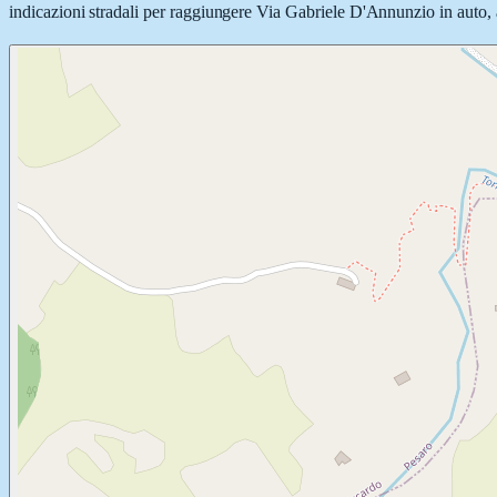
indicazioni stradali per raggiungere Via Gabriele D'Annunzio in auto, a 