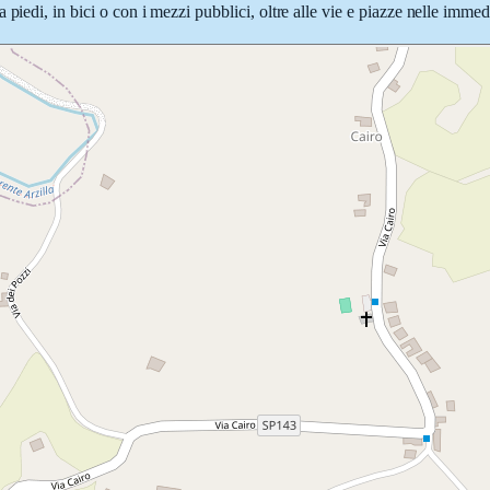
piedi, in bici o con i mezzi pubblici, oltre alle vie e piazze nelle immed