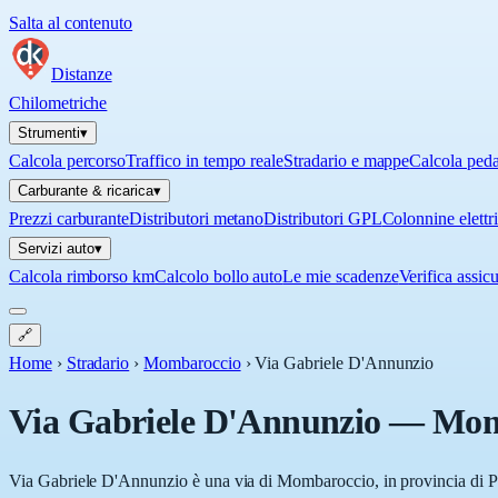
Salta al contenuto
Distanze
Chilometriche
Strumenti
▾
Calcola percorso
Traffico in tempo reale
Stradario e mappe
Calcola ped
Carburante & ricarica
▾
Prezzi carburante
Distributori metano
Distributori GPL
Colonnine elettr
Servizi auto
▾
Calcola rimborso km
Calcolo bollo auto
Le mie scadenze
Verifica assic
🔗
Home
›
Stradario
›
Mombaroccio
›
Via Gabriele D'Annunzio
Via Gabriele D'Annunzio
—
Mom
Via Gabriele D'Annunzio è una via di Mombaroccio, in provincia di Pe