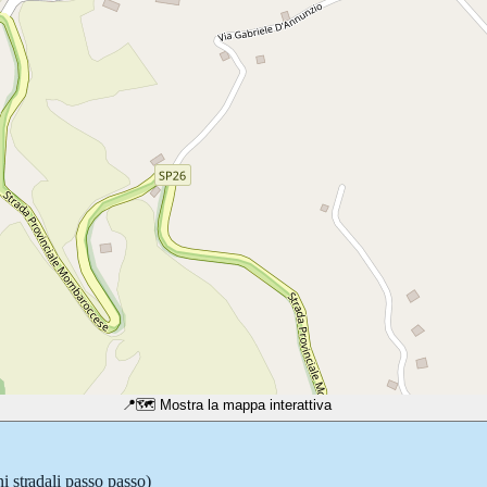
📍
🗺️ Mostra la mappa interattiva
i stradali passo passo)