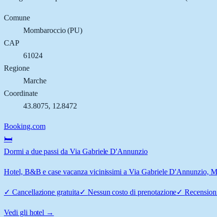
Comune
Mombaroccio
(
PU
)
CAP
61024
Regione
Marche
Coordinate
43.8075
,
12.8472
Booking.com
🛏️
Dormi a due passi da Via Gabriele D'Annunzio
Hotel, B&B e case vacanza vicinissimi a Via Gabriele D'Annunzio, Mom
✓
Cancellazione gratuita
✓
Nessun costo di prenotazione
✓
Recensioni
Vedi gli hotel →