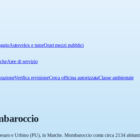
aggio
Autovelox e tutor
Orari mezzi pubblici
iche
Aree di servizio
urazione
Verifica revisione
Cerca officina autorizzata
Classe ambientale
baroccio
saro e Urbino (PU), in Marche. Mombaroccio conta circa 2134 abitanti. 