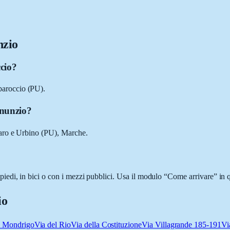
nzio
cio?
aroccio (PU).
nnunzio?
aro e Urbino (PU), Marche.
di, in bici o con i mezzi pubblici. Usa il modulo “Come arrivare” in qu
io
a Mondrigo
Via del Rio
Via della Costituzione
Via Villagrande 185-191
Vi