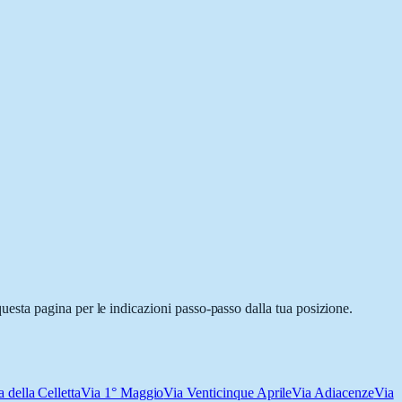
esta pagina per le indicazioni passo-passo dalla tua posizione.
a della Celletta
Via 1° Maggio
Via Venticinque Aprile
Via Adiacenze
Via