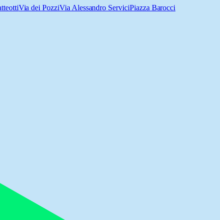
teotti
Via dei Pozzi
Via Alessandro Servici
Piazza Barocci