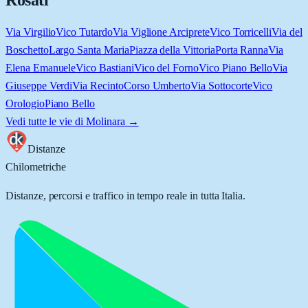
Rosati
Via Virgilio
Vico Tutardo
Via Viglione Arciprete
Vico Torricelli
Via del
Boschetto
Largo Santa Maria
Piazza della Vittoria
Porta Ranna
Via
Elena Emanuele
Vico Bastiani
Vico del Forno
Vico Piano Bello
Via
Giuseppe Verdi
Via Recinto
Corso Umberto
Via Sottocorte
Vico
Orologio
Piano Bello
Vedi tutte le vie di
Molinara
→
Distanze
Chilometriche
Distanze, percorsi e traffico in tempo reale in tutta Italia.