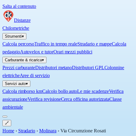
Salta al contenuto
Distanze
Chilometriche
Strumenti
▾
Calcola percorso
Traffico in tempo reale
Stradario e mappe
Calcola
pedaggio
Autovelox e tutor
Orari mezzi pubblici
Carburante & ricarica
▾
Prezzi carburante
Distributori metano
Distributori GPL
Colonnine
elettriche
Aree di servizio
Servizi auto
▾
Calcola rimborso km
Calcolo bollo auto
Le mie scadenze
Verifica
assicurazione
Verifica revisione
Cerca officina autorizzata
Classe
ambientale
🔗
Home
›
Stradario
›
Molinara
›
Via Circumzione Rosati