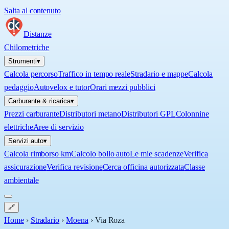
Salta al contenuto
Distanze
Chilometriche
Strumenti
▾
Calcola percorso
Traffico in tempo reale
Stradario e mappe
Calcola
pedaggio
Autovelox e tutor
Orari mezzi pubblici
Carburante & ricarica
▾
Prezzi carburante
Distributori metano
Distributori GPL
Colonnine
elettriche
Aree di servizio
Servizi auto
▾
Calcola rimborso km
Calcolo bollo auto
Le mie scadenze
Verifica
assicurazione
Verifica revisione
Cerca officina autorizzata
Classe
ambientale
🔗
Home
›
Stradario
›
Moena
›
Via Roza