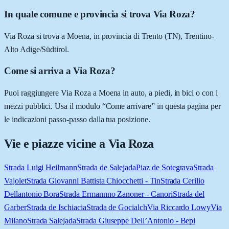
In quale comune e provincia si trova Via Roza?
Via Roza si trova a Moena, in provincia di Trento (TN), Trentino-
Alto Adige/Südtirol.
Come si arriva a Via Roza?
Puoi raggiungere Via Roza a Moena in auto, a piedi, in bici o con i
mezzi pubblici. Usa il modulo “Come arrivare” in questa pagina per
le indicazioni passo-passo dalla tua posizione.
Vie e piazze vicine a
Via Roza
Strada Luigi Heilmann
Strada de Salejada
Piaz de Sotegrava
Strada
Vajolet
Strada Giovanni Battista Chiocchetti - Tin
Strada Cerilio
Dellantonio Bora
Strada Ermannno Zanoner - Canori
Strada del
Garber
Strada de Ischiacia
Strada de Gocialch
Via Riccardo Lowy
Via
Milano
Strada Salejada
Strada Giuseppe Dell’Antonio - Bepi