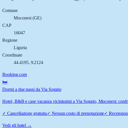
Comune
Moconesi
(
GE
)
CAP
16047
Regione
Liguria
Coordinate
44.4195
,
9.2124
Booking.com
🛏️
Dormi a due passi da Via Soggio
Hotel, B&B e case vacanza vicinissimi a Via Soggio, Moconesi: confron
✓
Cancellazione gratuita
✓
Nessun costo di prenotazione
✓
Recensioni
Vedi gli hotel →