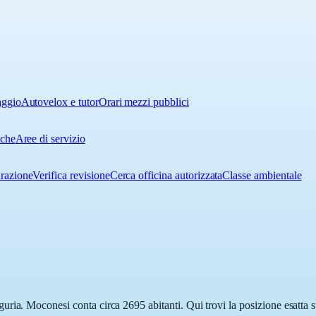
aggio
Autovelox e tutor
Orari mezzi pubblici
iche
Aree di servizio
urazione
Verifica revisione
Cerca officina autorizzata
Classe ambientale
ria. Moconesi conta circa 2695 abitanti. Qui trovi la posizione esatta s