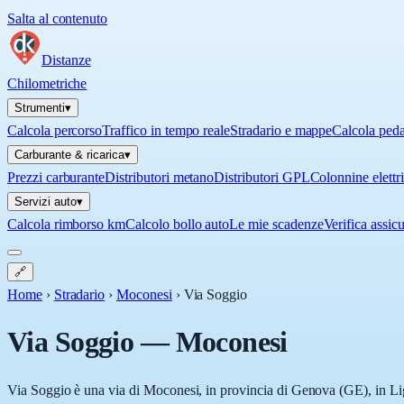
Salta al contenuto
Distanze
Chilometriche
Strumenti
▾
Calcola percorso
Traffico in tempo reale
Stradario e mappe
Calcola ped
Carburante & ricarica
▾
Prezzi carburante
Distributori metano
Distributori GPL
Colonnine elettr
Servizi auto
▾
Calcola rimborso km
Calcolo bollo auto
Le mie scadenze
Verifica assic
🔗
Home
›
Stradario
›
Moconesi
›
Via Soggio
Via Soggio
—
Moconesi
Via Soggio è una via di Moconesi, in provincia di Genova (GE), in Ligu