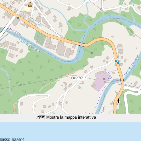
📍
🗺️ Mostra la mappa interattiva
 passo passo)