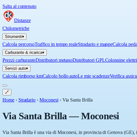
Salta al contenuto
Distanze
Chilometriche
Strumenti
▾
Calcola percorso
Traffico in tempo reale
Stradario e mappe
Calcola ped
Carburante & ricarica
▾
Prezzi carburante
Distributori metano
Distributori GPL
Colonnine elettr
Servizi auto
▾
Calcola rimborso km
Calcolo bollo auto
Le mie scadenze
Verifica assic
🔗
Home
›
Stradario
›
Moconesi
›
Via Santa Brilla
Via Santa Brilla
—
Moconesi
Via Santa Brilla è una via di Moconesi, in provincia di Genova (GE), i