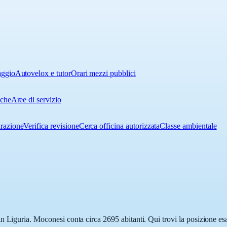
aggio
Autovelox e tutor
Orari mezzi pubblici
iche
Aree di servizio
urazione
Verifica revisione
Cerca officina autorizzata
Classe ambientale
n Liguria. Moconesi conta circa 2695 abitanti. Qui trovi la posizione esa