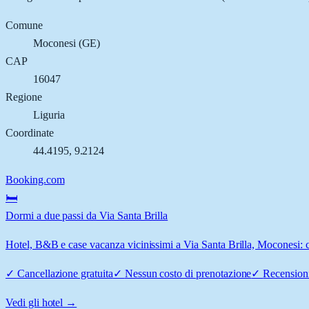
Comune
Moconesi
(
GE
)
CAP
16047
Regione
Liguria
Coordinate
44.4195
,
9.2124
Booking.com
🛏️
Dormi a due passi da Via Santa Brilla
Hotel, B&B e case vacanza vicinissimi a Via Santa Brilla, Moconesi: co
✓
Cancellazione gratuita
✓
Nessun costo di prenotazione
✓
Recensioni
Vedi gli hotel →