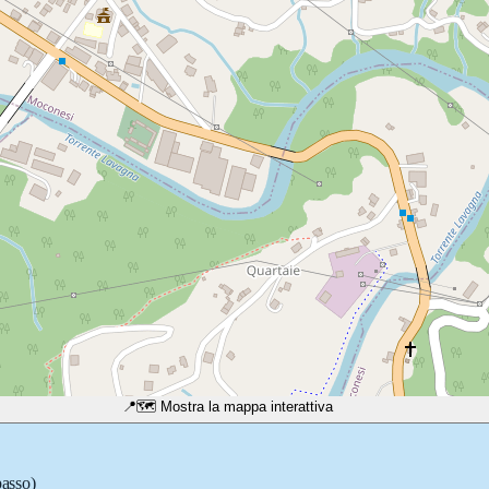
📍
🗺️ Mostra la mappa interattiva
passo)