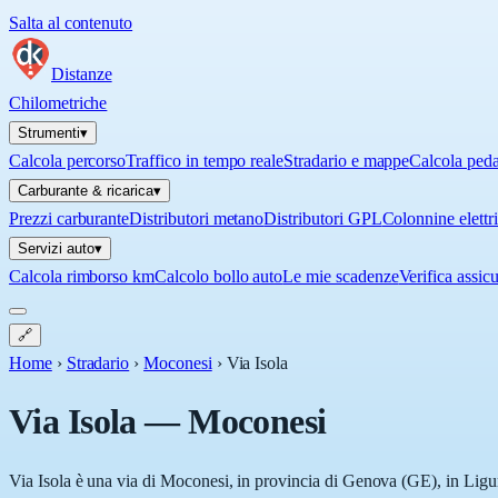
Salta al contenuto
Distanze
Chilometriche
Strumenti
▾
Calcola percorso
Traffico in tempo reale
Stradario e mappe
Calcola ped
Carburante & ricarica
▾
Prezzi carburante
Distributori metano
Distributori GPL
Colonnine elettr
Servizi auto
▾
Calcola rimborso km
Calcolo bollo auto
Le mie scadenze
Verifica assic
🔗
Home
›
Stradario
›
Moconesi
›
Via Isola
Via Isola
—
Moconesi
Via Isola è una via di Moconesi, in provincia di Genova (GE), in Ligur