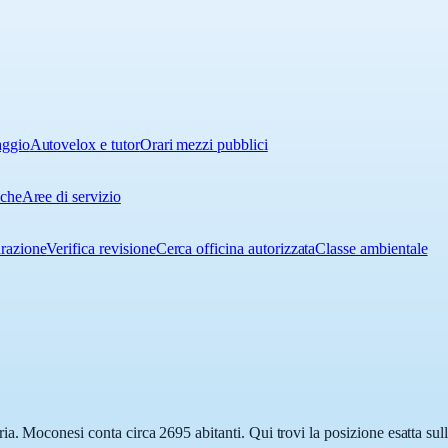
aggio
Autovelox e tutor
Orari mezzi pubblici
iche
Aree di servizio
urazione
Verifica revisione
Cerca officina autorizzata
Classe ambientale
ia. Moconesi conta circa 2695 abitanti. Qui trovi la posizione esatta sul