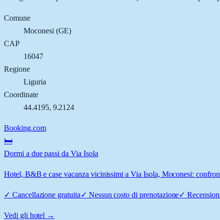
Comune
Moconesi
(
GE
)
CAP
16047
Regione
Liguria
Coordinate
44.4195
,
9.2124
Booking.com
🛏️
Dormi a due passi da Via Isola
Hotel, B&B e case vacanza vicinissimi a Via Isola, Moconesi: confronta
✓
Cancellazione gratuita
✓
Nessun costo di prenotazione
✓
Recensioni
Vedi gli hotel →