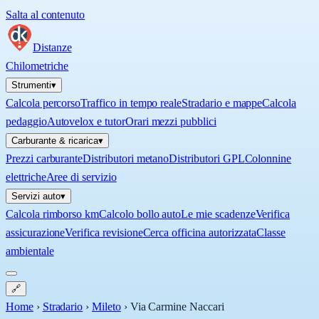
Salta al contenuto
Distanze
Chilometriche
Strumenti
▾
Calcola percorso
Traffico in tempo reale
Stradario e mappe
Calcola
pedaggio
Autovelox e tutor
Orari mezzi pubblici
Carburante & ricarica
▾
Prezzi carburante
Distributori metano
Distributori GPL
Colonnine
elettriche
Aree di servizio
Servizi auto
▾
Calcola rimborso km
Calcolo bollo auto
Le mie scadenze
Verifica
assicurazione
Verifica revisione
Cerca officina autorizzata
Classe
ambientale
🔗
Home
›
Stradario
›
Mileto
›
Via Carmine Naccari