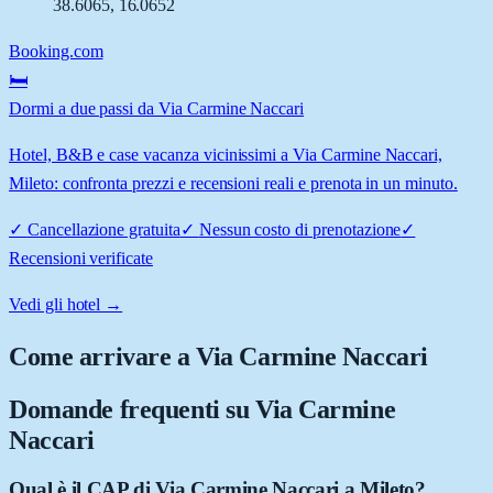
38.6065
,
16.0652
Booking.com
🛏️
Dormi a due passi da Via Carmine Naccari
Hotel, B&B e case vacanza vicinissimi a Via Carmine Naccari,
Mileto: confronta prezzi e recensioni reali e prenota in un minuto.
✓
Cancellazione gratuita
✓
Nessun costo di prenotazione
✓
Recensioni verificate
Vedi gli hotel →
Come arrivare a
Via Carmine Naccari
Domande frequenti su
Via Carmine
Naccari
Qual è il CAP di Via Carmine Naccari a Mileto?