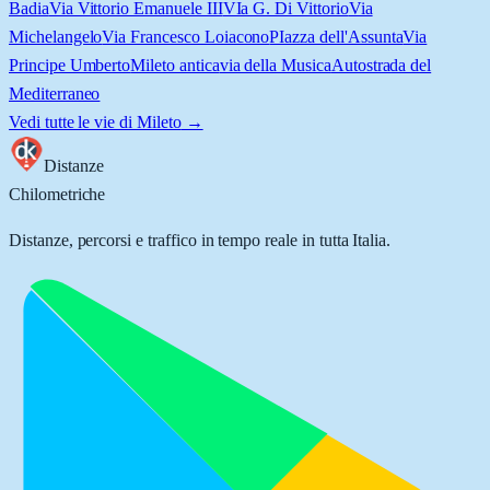
Badia
Via Vittorio Emanuele III
VIa G. Di Vittorio
Via
Michelangelo
Via Francesco Loiacono
PIazza dell'Assunta
Via
Principe Umberto
Mileto antica
via della Musica
Autostrada del
Mediterraneo
Vedi tutte le vie di
Mileto
→
Distanze
Chilometriche
Distanze, percorsi e traffico in tempo reale in tutta Italia.