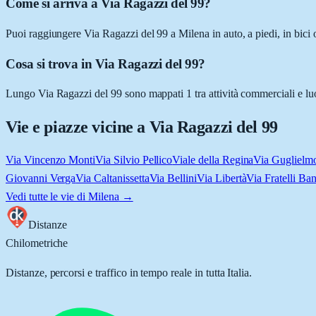
Come si arriva a Via Ragazzi del 99?
Puoi raggiungere Via Ragazzi del 99 a Milena in auto, a piedi, in bici 
Cosa si trova in Via Ragazzi del 99?
Lungo Via Ragazzi del 99 sono mappati 1 tra attività commerciali e luogh
Vie e piazze vicine a
Via Ragazzi del 99
Via Vincenzo Monti
Via Silvio Pellico
Viale della Regina
Via Guglielm
Giovanni Verga
Via Caltanissetta
Via Bellini
Via Libertà
Via Fratelli Ba
Vedi tutte le vie di
Milena
→
Distanze
Chilometriche
Distanze, percorsi e traffico in tempo reale in tutta Italia.