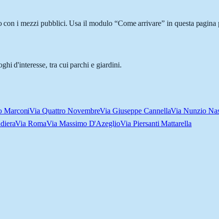
o con i mezzi pubblici. Usa il modulo “Come arrivare” in questa pagina p
i d'interesse, tra cui parchi e giardini.
o Marconi
Via Quattro Novembre
Via Giuseppe Cannella
Via Nunzio Nas
ndiera
Via Roma
Via Massimo D'Azeglio
Via Piersanti Mattarella