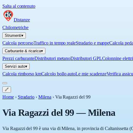
Salta al contenuto
Distanze
Chilometriche
Strumenti
▾
Calcola percorso
Traffico in tempo reale
Stradario e mappe
Calcola ped
Carburante & ricarica
▾
Prezzi carburante
Distributori metano
Distributori GPL
Colonnine elettr
Servizi auto
▾
Calcola rimborso km
Calcolo bollo auto
Le mie scadenze
Verifica assic
🔗
Home
›
Stradario
›
Milena
›
Via Ragazzi del 99
Via Ragazzi del 99
—
Milena
Via Ragazzi del 99 è una via di Milena, in provincia di Caltanissetta (C