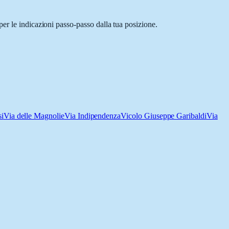
er le indicazioni passo-passo dalla tua posizione.
i
Via delle Magnolie
Via Indipendenza
Vicolo Giuseppe Garibaldi
Via