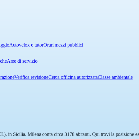
aggio
Autovelox e tutor
Orari mezzi pubblici
iche
Aree di servizio
urazione
Verifica revisione
Cerca officina autorizzata
Classe ambientale
L), in Sicilia. Milena conta circa 3178 abitanti. Qui trovi la posizione e