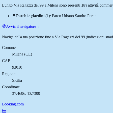
Lungo
Via Ragazzi del 99
a
Milena
sono presenti
1
tra attività comme
🌳
Parchi e giardini
(
1
)
:
Parco Urbano Sandro Pertini
🧭
Avvia il navigatore
→
Naviga dalla tua posizione fino a
Via Ragazzi del 99
(indicazioni strad
Comune
Milena
(
CL
)
CAP
93010
Regione
Sicilia
Coordinate
37.4696
,
13.7399
Booking.com
🛏️