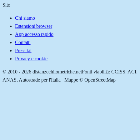
Sito
Chi siamo
Estensioni browser
App accesso rapido
Contatti
Press kit
Privacy e cookie
© 2010 -
2026
distanzechilometriche.net
Fonti viabilità: CCISS, ACI,
ANAS, Autostrade per l'Italia · Mappe © OpenStreetMap