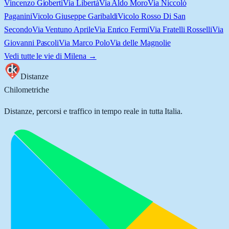
Vincenzo Gioberti
Via Libertà
Via Aldo Moro
Via Niccolò
Paganini
Vicolo Giuseppe Garibaldi
Vicolo Rosso Di San
Secondo
Via Ventuno Aprile
Via Enrico Fermi
Via Fratelli Rosselli
Via
Giovanni Pascoli
Via Marco Polo
Via delle Magnolie
Vedi tutte le vie di
Milena
→
Distanze
Chilometriche
Distanze, percorsi e traffico in tempo reale in tutta Italia.