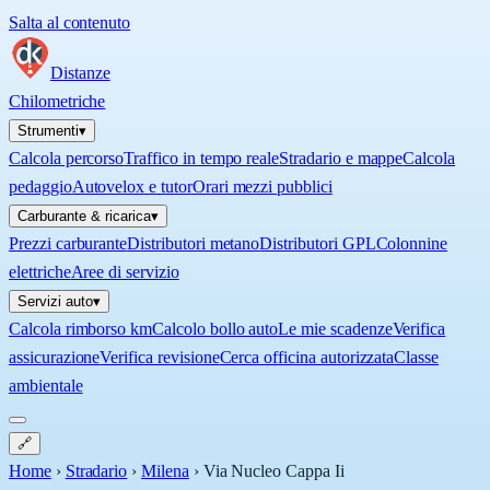
Salta al contenuto
Distanze
Chilometriche
Strumenti
▾
Calcola percorso
Traffico in tempo reale
Stradario e mappe
Calcola
pedaggio
Autovelox e tutor
Orari mezzi pubblici
Carburante & ricarica
▾
Prezzi carburante
Distributori metano
Distributori GPL
Colonnine
elettriche
Aree di servizio
Servizi auto
▾
Calcola rimborso km
Calcolo bollo auto
Le mie scadenze
Verifica
assicurazione
Verifica revisione
Cerca officina autorizzata
Classe
ambientale
🔗
Home
›
Stradario
›
Milena
›
Via Nucleo Cappa Ii