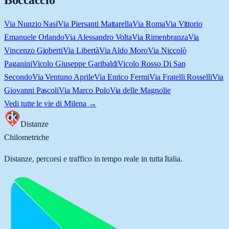
Boccaccio
Via Nunzio Nasi
Via Piersanti Mattarella
Via Roma
Via Vittorio
Emanuele Orlando
Via Alessandro Volta
Via Rimenbranza
Via
Vincenzo Gioberti
Via Libertà
Via Aldo Moro
Via Niccolò
Paganini
Vicolo Giuseppe Garibaldi
Vicolo Rosso Di San
Secondo
Via Ventuno Aprile
Via Enrico Fermi
Via Fratelli Rosselli
Via
Giovanni Pascoli
Via Marco Polo
Via delle Magnolie
Vedi tutte le vie di
Milena
→
Distanze
Chilometriche
Distanze, percorsi e traffico in tempo reale in tutta Italia.