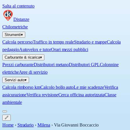
Salta al contenuto
Distanze
Chilometriche
Strumenti
▾
Calcola percorso
Traffico in tempo reale
Stradario e mappe
Calcola
pedaggio
Autovelox e tutor
Orari mezzi pubblici
Carburante & ricarica
▾
Prezzi carburante
Distributori metano
Distributori GPL
Colonnine
elettriche
Aree di servizio
Servizi auto
▾
Calcola rimborso km
Calcolo bollo auto
Le mie scadenze
Verifica
assicurazione
Verifica revisione
Cerca officina autorizzata
Classe
ambientale
🔗
Home
›
Stradario
›
Milena
›
Via Giovanni Boccaccio