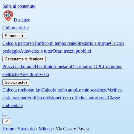
Salta al contenuto
Distanze
Chilometriche
Strumenti
▾
Calcola percorso
Traffico in tempo reale
Stradario e mappe
Calcola
pedaggio
Autovelox e tutor
Orari mezzi pubblici
Carburante & ricarica
▾
Prezzi carburante
Distributori metano
Distributori GPL
Colonnine
elettriche
Aree di servizio
Servizi auto
▾
Calcola rimborso km
Calcolo bollo auto
Le mie scadenze
Verifica
assicurazione
Verifica revisione
Cerca officina autorizzata
Classe
ambientale
🔗
Home
›
Stradario
›
Milena
›
Via Cesare Pavese