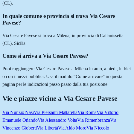
(CL).
In quale comune e provincia si trova Via Cesare
Pavese?
Via Cesare Pavese si trova a Milena, in provincia di Caltanissetta
(CL), Sicilia.
Come si arriva a Via Cesare Pavese?
Puoi raggiungere Via Cesare Pavese a Milena in auto, a piedi, in bici
o con i mezzi pubblici. Usa il modulo “Come arrivare” in questa
pagina per le indicazioni passo-passo dalla tua posizione.
Vie e piazze vicine a
Via Cesare Pavese
Via Nunzio Nasi
Via Piersanti Mattarella
Via Roma
Via Vittorio
Emanuele Orlando
Via Alessandro Volta
Via Rimenbranza
Via
Vincenzo Gioberti
Via Libertà
Via Aldo Moro
Via Niccolò