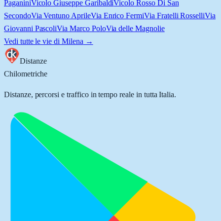
Paganini
Vicolo Giuseppe Garibaldi
Vicolo Rosso Di San
Secondo
Via Ventuno Aprile
Via Enrico Fermi
Via Fratelli Rosselli
Via
Giovanni Pascoli
Via Marco Polo
Via delle Magnolie
Vedi tutte le vie di
Milena
→
Distanze
Chilometriche
Distanze, percorsi e traffico in tempo reale in tutta Italia.