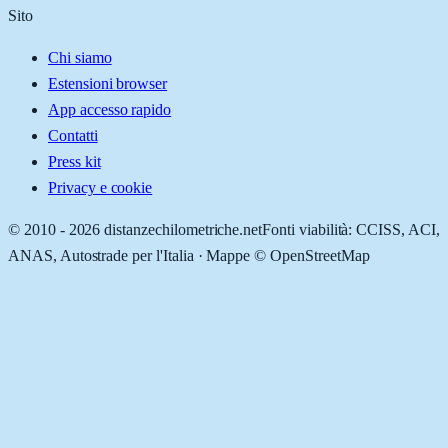
Sito
Chi siamo
Estensioni browser
App accesso rapido
Contatti
Press kit
Privacy e cookie
© 2010 -
2026
distanzechilometriche.net
Fonti viabilità: CCISS, ACI,
ANAS, Autostrade per l'Italia · Mappe © OpenStreetMap