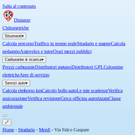
Salta al contenuto
Distanze
Chilometriche
Strumenti
▾
Calcola percorso
Traffico in tempo reale
Stradario e mappe
Calcola
pedaggio
Autovelox e tutor
Orari mezzi pubblici
Carburante & ricarica
▾
Prezzi carburante
Distributori metano
Distributori GPL
Colonnine
elettriche
Aree di servizio
Servizi auto
▾
Calcola rimborso km
Calcolo bollo auto
Le mie scadenze
Verifica
assicurazione
Verifica revisione
Cerca officina autorizzata
Classe
ambientale
🔗
Home
›
Stradario
›
Menfi
›
Via Falco Gaspare