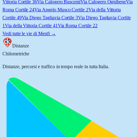
Vittoria Cortile 36
Via Calogero Buscemi
Via Calogero Ognibene
Via
Roma Cortile 24
Via Angelo Musco Cortile 2
Via della Vittoria
Cortile 49
Via Diego Tagliavia Cortile 3
Via Diego Tagliavia Cortile
1
Via della Vittoria Cortile 41
Via Roma Cortile 22
Vedi tutte le vie di
Menfi
→
Distanze
Chilometriche
Distanze, percorsi e traffico in tempo reale in tutta Italia.