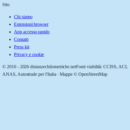
Sito
Chi siamo
Estensioni browser
App accesso rapido
Contatti
Press kit
Privacy e cookie
© 2010 -
2026
distanzechilometriche.net
Fonti viabilità: CCISS, ACI,
ANAS, Autostrade per l'Italia · Mappe © OpenStreetMap