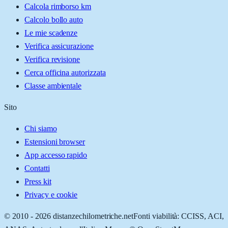
Calcola rimborso km
Calcolo bollo auto
Le mie scadenze
Verifica assicurazione
Verifica revisione
Cerca officina autorizzata
Classe ambientale
Sito
Chi siamo
Estensioni browser
App accesso rapido
Contatti
Press kit
Privacy e cookie
© 2010 -
2026
distanzechilometriche.net
Fonti viabilità: CCISS, ACI,