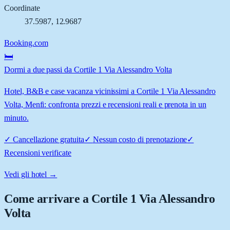
Coordinate
37.5987
,
12.9687
Booking.com
🛏️
Dormi a due passi da Cortile 1 Via Alessandro Volta
Hotel, B&B e case vacanza vicinissimi a Cortile 1 Via Alessandro
Volta, Menfi: confronta prezzi e recensioni reali e prenota in un
minuto.
✓
Cancellazione gratuita
✓
Nessun costo di prenotazione
✓
Recensioni verificate
Vedi gli hotel →
Come arrivare a
Cortile 1 Via Alessandro
Volta