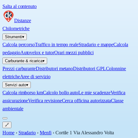
Salta al contenuto
Distanze
Chilometriche
Strumenti
▾
Calcola percorso
Traffico in tempo reale
Stradario e mappe
Calcola
pedaggio
Autovelox e tutor
Orari mezzi pubblici
Carburante & ricarica
▾
Prezzi carburante
Distributori metano
Distributori GPL
Colonnine
elettriche
Aree di servizio
Servizi auto
▾
Calcola rimborso km
Calcolo bollo auto
Le mie scadenze
Verifica
assicurazione
Verifica revisione
Cerca officina autorizzata
Classe
ambientale
🔗
Home
›
Stradario
›
Menfi
›
Cortile 1 Via Alessandro Volta