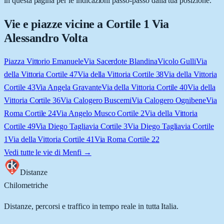
in questa pagina per le indicazioni passo-passo dalla tua posizione.
Vie e piazze vicine a
Cortile 1 Via
Alessandro Volta
Piazza Vittorio Emanuele
Via Sacerdote Blandina
Vicolo Gulli
Via
della Vittoria Cortile 47
Via della Vittoria Cortile 38
Via della Vittoria
Cortile 43
Via Angela Gravante
Via della Vittoria Cortile 40
Via della
Vittoria Cortile 36
Via Calogero Buscemi
Via Calogero Ognibene
Via
Roma Cortile 24
Via Angelo Musco Cortile 2
Via della Vittoria
Cortile 49
Via Diego Tagliavia Cortile 3
Via Diego Tagliavia Cortile
1
Via della Vittoria Cortile 41
Via Roma Cortile 22
Vedi tutte le vie di
Menfi
→
Distanze
Chilometriche
Distanze, percorsi e traffico in tempo reale in tutta Italia.