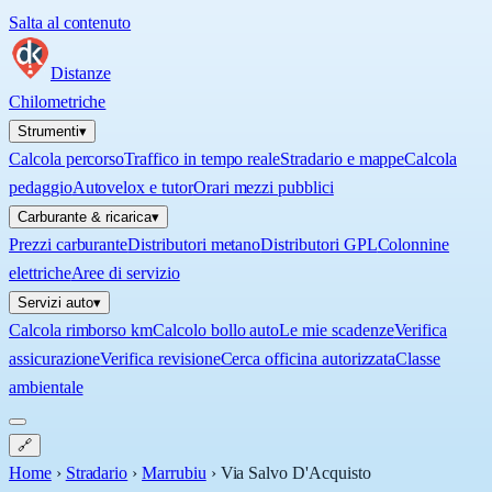
Salta al contenuto
Distanze
Chilometriche
Strumenti
▾
Calcola percorso
Traffico in tempo reale
Stradario e mappe
Calcola
pedaggio
Autovelox e tutor
Orari mezzi pubblici
Carburante & ricarica
▾
Prezzi carburante
Distributori metano
Distributori GPL
Colonnine
elettriche
Aree di servizio
Servizi auto
▾
Calcola rimborso km
Calcolo bollo auto
Le mie scadenze
Verifica
assicurazione
Verifica revisione
Cerca officina autorizzata
Classe
ambientale
🔗
Home
›
Stradario
›
Marrubiu
›
Via Salvo D'Acquisto