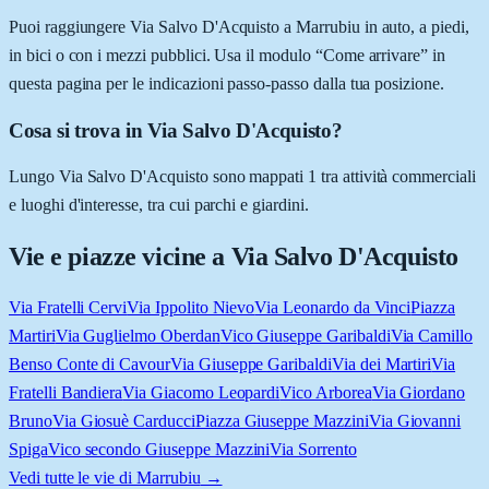
Puoi raggiungere Via Salvo D'Acquisto a Marrubiu in auto, a piedi,
in bici o con i mezzi pubblici. Usa il modulo “Come arrivare” in
questa pagina per le indicazioni passo-passo dalla tua posizione.
Cosa si trova in Via Salvo D'Acquisto?
Lungo Via Salvo D'Acquisto sono mappati 1 tra attività commerciali
e luoghi d'interesse, tra cui parchi e giardini.
Vie e piazze vicine a
Via Salvo D'Acquisto
Via Fratelli Cervi
Via Ippolito Nievo
Via Leonardo da Vinci
Piazza
Martiri
Via Guglielmo Oberdan
Vico Giuseppe Garibaldi
Via Camillo
Benso Conte di Cavour
Via Giuseppe Garibaldi
Via dei Martiri
Via
Fratelli Bandiera
Via Giacomo Leopardi
Vico Arborea
Via Giordano
Bruno
Via Giosuè Carducci
Piazza Giuseppe Mazzini
Via Giovanni
Spiga
Vico secondo Giuseppe Mazzini
Via Sorrento
Vedi tutte le vie di
Marrubiu
→