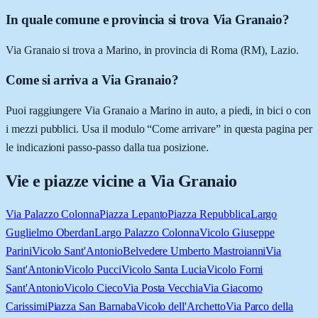
In quale comune e provincia si trova Via Granaio?
Via Granaio si trova a Marino, in provincia di Roma (RM), Lazio.
Come si arriva a Via Granaio?
Puoi raggiungere Via Granaio a Marino in auto, a piedi, in bici o con
i mezzi pubblici. Usa il modulo “Come arrivare” in questa pagina per
le indicazioni passo-passo dalla tua posizione.
Vie e piazze vicine a
Via Granaio
Via Palazzo Colonna
Piazza Lepanto
Piazza Repubblica
Largo
Guglielmo Oberdan
Largo Palazzo Colonna
Vicolo Giuseppe
Parini
Vicolo Sant'Antonio
Belvedere Umberto Mastroianni
Via
Sant'Antonio
Vicolo Pucci
Vicolo Santa Lucia
Vicolo Forni
Sant'Antonio
Vicolo Cieco
Via Posta Vecchia
Via Giacomo
Carissimi
Piazza San Barnaba
Vicolo dell'Archetto
Via Parco della