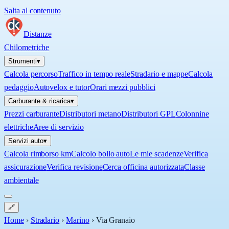
Salta al contenuto
Distanze
Chilometriche
Strumenti
▾
Calcola percorso
Traffico in tempo reale
Stradario e mappe
Calcola
pedaggio
Autovelox e tutor
Orari mezzi pubblici
Carburante & ricarica
▾
Prezzi carburante
Distributori metano
Distributori GPL
Colonnine
elettriche
Aree di servizio
Servizi auto
▾
Calcola rimborso km
Calcolo bollo auto
Le mie scadenze
Verifica
assicurazione
Verifica revisione
Cerca officina autorizzata
Classe
ambientale
🔗
Home
›
Stradario
›
Marino
›
Via Granaio