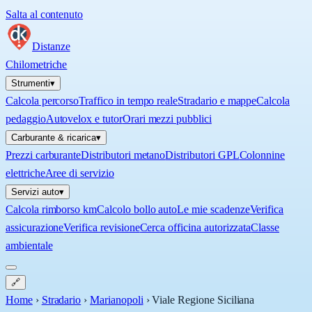
Salta al contenuto
Distanze
Chilometriche
Strumenti
▾
Calcola percorso
Traffico in tempo reale
Stradario e mappe
Calcola
pedaggio
Autovelox e tutor
Orari mezzi pubblici
Carburante & ricarica
▾
Prezzi carburante
Distributori metano
Distributori GPL
Colonnine
elettriche
Aree di servizio
Servizi auto
▾
Calcola rimborso km
Calcolo bollo auto
Le mie scadenze
Verifica
assicurazione
Verifica revisione
Cerca officina autorizzata
Classe
ambientale
🔗
Home
›
Stradario
›
Marianopoli
›
Viale Regione Siciliana