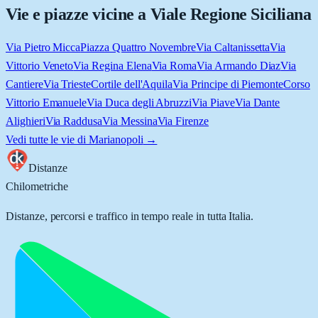
Vie e piazze vicine a
Viale Regione Siciliana
Via Pietro Micca
Piazza Quattro Novembre
Via Caltanissetta
Via
Vittorio Veneto
Via Regina Elena
Via Roma
Via Armando Diaz
Via
Cantiere
Via Trieste
Cortile dell'Aquila
Via Principe di Piemonte
Corso
Vittorio Emanuele
Via Duca degli Abruzzi
Via Piave
Via Dante
Alighieri
Via Raddusa
Via Messina
Via Firenze
Vedi tutte le vie di
Marianopoli
→
Distanze
Chilometriche
Distanze, percorsi e traffico in tempo reale in tutta Italia.