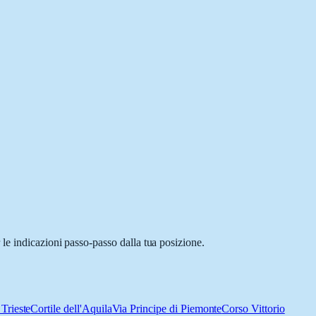
le indicazioni passo-passo dalla tua posizione.
 Trieste
Cortile dell'Aquila
Via Principe di Piemonte
Corso Vittorio