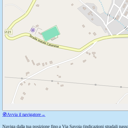
🧭
Avvia il navigatore
→
Naviga dalla tua posizione fino a
Via Savoia
(indicazioni stradali pass