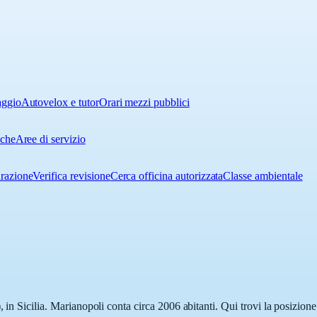
aggio
Autovelox e tutor
Orari mezzi pubblici
iche
Aree di servizio
urazione
Verifica revisione
Cerca officina autorizzata
Classe ambientale
 in Sicilia. Marianopoli conta circa 2006 abitanti. Qui trovi la posizione