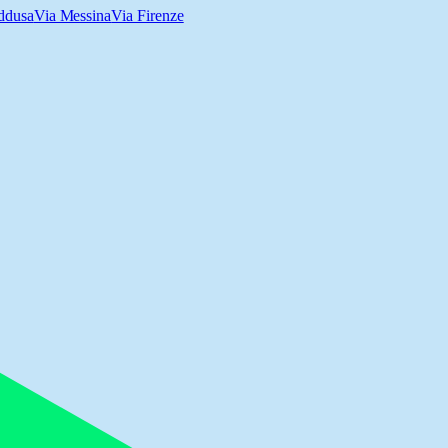
ddusa
Via Messina
Via Firenze