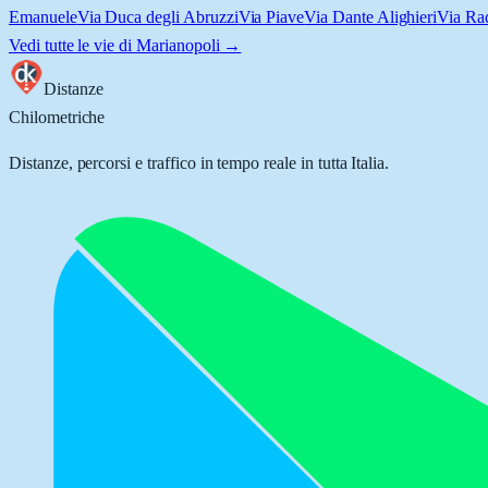
Emanuele
Via Duca degli Abruzzi
Via Piave
Via Dante Alighieri
Via Ra
Vedi tutte le vie di
Marianopoli
→
Distanze
Chilometriche
Distanze, percorsi e traffico in tempo reale in tutta Italia.