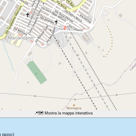
📍
🗺️ Mostra la mappa interattiva
o passo)