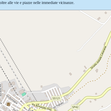
oltre alle vie e piazze nelle immediate vicinanze.