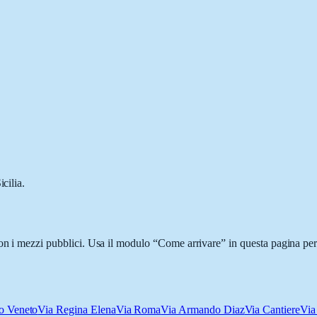
cilia.
con i mezzi pubblici. Usa il modulo “Come arrivare” in questa pagina per 
io Veneto
Via Regina Elena
Via Roma
Via Armando Diaz
Via Cantiere
Via