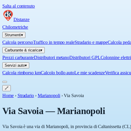
Salta al contenuto
Distanze
Chilometriche
Strumenti
▾
Calcola percorso
Traffico in tempo reale
Stradario e mappe
Calcola ped
Carburante & ricarica
▾
Prezzi carburante
Distributori metano
Distributori GPL
Colonnine elettr
Servizi auto
▾
Calcola rimborso km
Calcolo bollo auto
Le mie scadenze
Verifica assic
🔗
Home
›
Stradario
›
Marianopoli
›
Via Savoia
Via Savoia
—
Marianopoli
Via Savoia è una via di Marianopoli, in provincia di Caltanissetta (CL),