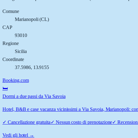
Comune
Marianopoli
(
CL
)
CAP
93010
Regione
Sicilia
Coordinate
37.5986
,
13.9155
Booking.com
🛏️
Dormi a due passi da Via Savoia
Hotel, B&B e case vacanza vicinissimi a Via Savoia, Marianopoli: confr
✓
Cancellazione gratuita
✓
Nessun costo di prenotazione
✓
Recensioni
Vedi gli hotel →