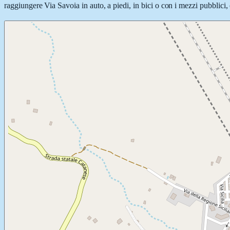
raggiungere Via Savoia in auto, a piedi, in bici o con i mezzi pubblici, 