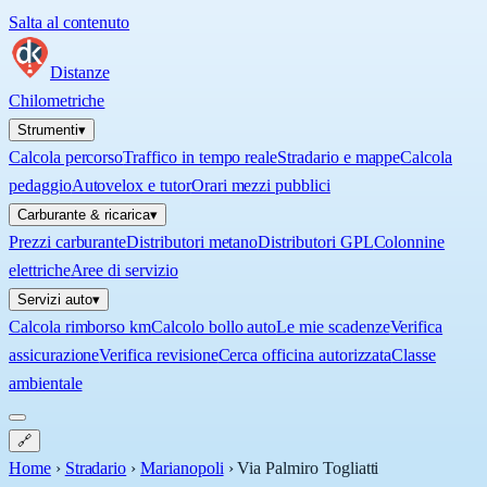
Salta al contenuto
Distanze
Chilometriche
Strumenti
▾
Calcola percorso
Traffico in tempo reale
Stradario e mappe
Calcola
pedaggio
Autovelox e tutor
Orari mezzi pubblici
Carburante & ricarica
▾
Prezzi carburante
Distributori metano
Distributori GPL
Colonnine
elettriche
Aree di servizio
Servizi auto
▾
Calcola rimborso km
Calcolo bollo auto
Le mie scadenze
Verifica
assicurazione
Verifica revisione
Cerca officina autorizzata
Classe
ambientale
🔗
Home
›
Stradario
›
Marianopoli
›
Via Palmiro Togliatti