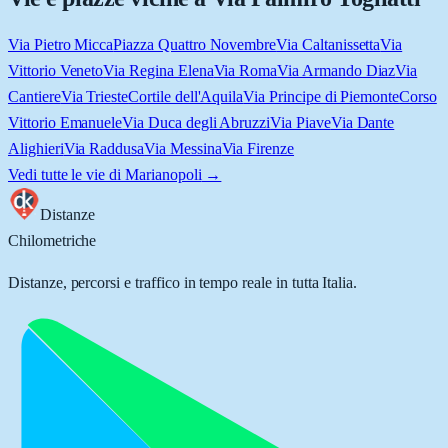
Via Pietro Micca
Piazza Quattro Novembre
Via Caltanissetta
Via
Vittorio Veneto
Via Regina Elena
Via Roma
Via Armando Diaz
Via
Cantiere
Via Trieste
Cortile dell'Aquila
Via Principe di Piemonte
Corso
Vittorio Emanuele
Via Duca degli Abruzzi
Via Piave
Via Dante
Alighieri
Via Raddusa
Via Messina
Via Firenze
Vedi tutte le vie di
Marianopoli
→
Distanze
Chilometriche
Distanze, percorsi e traffico in tempo reale in tutta Italia.