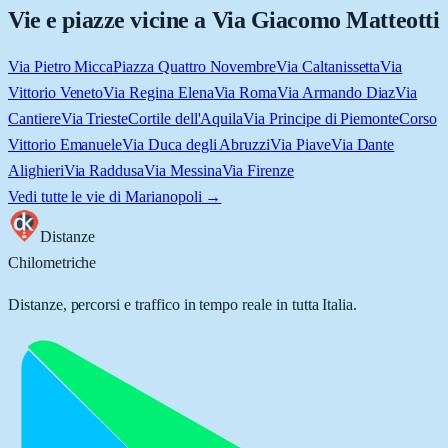
Vie e piazze vicine a
Via Giacomo Matteotti
Via Pietro Micca
Piazza Quattro Novembre
Via Caltanissetta
Via
Vittorio Veneto
Via Regina Elena
Via Roma
Via Armando Diaz
Via
Cantiere
Via Trieste
Cortile dell'Aquila
Via Principe di Piemonte
Corso
Vittorio Emanuele
Via Duca degli Abruzzi
Via Piave
Via Dante
Alighieri
Via Raddusa
Via Messina
Via Firenze
Vedi tutte le vie di
Marianopoli
→
Distanze
Chilometriche
Distanze, percorsi e traffico in tempo reale in tutta Italia.