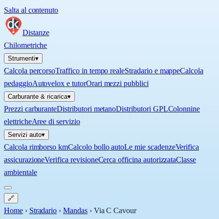
Salta al contenuto
Distanze
Chilometriche
Strumenti
▾
Calcola percorso
Traffico in tempo reale
Stradario e mappe
Calcola
pedaggio
Autovelox e tutor
Orari mezzi pubblici
Carburante & ricarica
▾
Prezzi carburante
Distributori metano
Distributori GPL
Colonnine
elettriche
Aree di servizio
Servizi auto
▾
Calcola rimborso km
Calcolo bollo auto
Le mie scadenze
Verifica
assicurazione
Verifica revisione
Cerca officina autorizzata
Classe
ambientale
🔗
Home
›
Stradario
›
Mandas
›
Via C Cavour