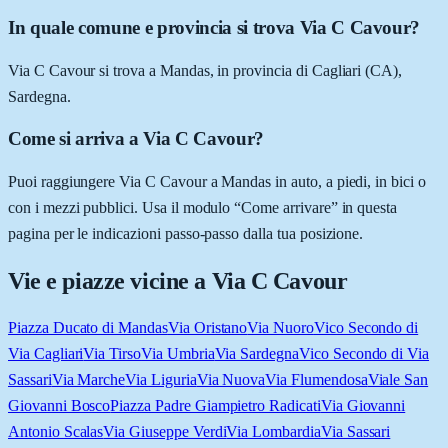
In quale comune e provincia si trova Via C Cavour?
Via C Cavour si trova a Mandas, in provincia di Cagliari (CA),
Sardegna.
Come si arriva a Via C Cavour?
Puoi raggiungere Via C Cavour a Mandas in auto, a piedi, in bici o
con i mezzi pubblici. Usa il modulo “Come arrivare” in questa
pagina per le indicazioni passo-passo dalla tua posizione.
Vie e piazze vicine a
Via C Cavour
Piazza Ducato di Mandas
Via Oristano
Via Nuoro
Vico Secondo di
Via Cagliari
Via Tirso
Via Umbria
Via Sardegna
Vico Secondo di Via
Sassari
Via Marche
Via Liguria
Via Nuova
Via Flumendosa
Viale San
Giovanni Bosco
Piazza Padre Giampietro Radicati
Via Giovanni
Antonio Scalas
Via Giuseppe Verdi
Via Lombardia
Via Sassari