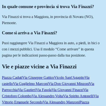
In quale comune e provincia si trova Via Finazzi?
Via Finazzi si trova a Maggiora, in provincia di Novara (NO),
Piemonte.
Come si arriva a Via Finazzi?
Puoi raggiungere Via Finazzi a Maggiora in auto, a piedi, in bici o
con i mezzi pubblici. Usa il modulo “Come arrivare” in questa
pagina per le indicazioni passo-passo dalla tua posizione.
Vie e piazze vicine a
Via Finazzi
Piazza Caduti
Via Giuseppe Gattico
Vicolo Sant'Agapito
Via
castello
Via Guglielmo Marconi
Via Don Giovanni Minzoni
Via
Parrocchia
Via Gautieri
Via Fasola
Via Giovanni Finazzi
Via
Cristoforo Colombo
Via Alessandro Volta
Via Spirito Antonelli
Via
Vittorio Emanuele Secondo
Via Alessandro Manzoni
Piazza