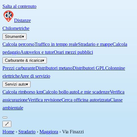
Salta al contenuto
Distanze
Chilometriche
Strumenti
▾
Calcola percorso
Traffico in tempo reale
Stradario e mappe
Calcola
pedaggio
Autovelox e tutor
Orari mezzi pubblici
Carburante & ricarica
▾
Prezzi carburante
Distributori metano
Distributori GPL
Colonnine
elettriche
Aree di servizio
Servizi auto
▾
Calcola rimborso km
Calcolo bollo auto
Le mie scadenze
Verifica
assicurazione
Verifica revisione
Cerca officina autorizzata
Classe
ambientale
🔗
Home
›
Stradario
›
Maggiora
›
Via Finazzi