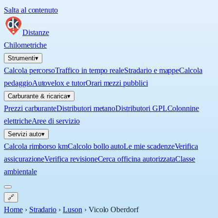
Salta al contenuto
Distanze
Chilometriche
Strumenti
▾
Calcola percorso
Traffico in tempo reale
Stradario e mappe
Calcola
pedaggio
Autovelox e tutor
Orari mezzi pubblici
Carburante & ricarica
▾
Prezzi carburante
Distributori metano
Distributori GPL
Colonnine
elettriche
Aree di servizio
Servizi auto
▾
Calcola rimborso km
Calcolo bollo auto
Le mie scadenze
Verifica
assicurazione
Verifica revisione
Cerca officina autorizzata
Classe
ambientale
🔗
Home
›
Stradario
›
Luson
›
Vicolo Oberdorf