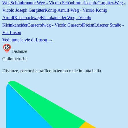
Weg
Schönbrunner Weg - Vicolo Schönbrunn
Joseph-Gargitter-Weg -
Vicolo Joseph Gargitter
König-Arnulf-Weg - Vicolo König
Arnulf
Kaserbachweg
Kleinkaneider Weg - Vicolo
Kleinkaneider
Gasserolweg - Vicolo Gasserol
Preisn
Lüsener Straße -
Via Luson
Vedi tutte le vie di
Luson
→
Distanze
Chilometriche
Distanze, percorsi e traffico in tempo reale in tutta Italia.