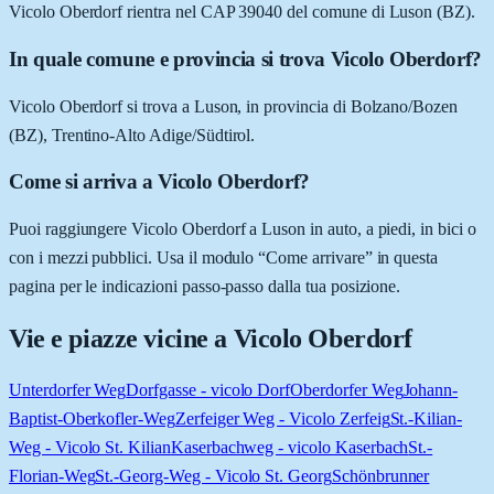
Vicolo Oberdorf rientra nel CAP 39040 del comune di Luson (BZ).
In quale comune e provincia si trova Vicolo Oberdorf?
Vicolo Oberdorf si trova a Luson, in provincia di Bolzano/Bozen
(BZ), Trentino-Alto Adige/Südtirol.
Come si arriva a Vicolo Oberdorf?
Puoi raggiungere Vicolo Oberdorf a Luson in auto, a piedi, in bici o
con i mezzi pubblici. Usa il modulo “Come arrivare” in questa
pagina per le indicazioni passo-passo dalla tua posizione.
Vie e piazze vicine a
Vicolo Oberdorf
Unterdorfer Weg
Dorfgasse - vicolo Dorf
Oberdorfer Weg
Johann-
Baptist-Oberkofler-Weg
Zerfeiger Weg - Vicolo Zerfeig
St.-Kilian-
Weg - Vicolo St. Kilian
Kaserbachweg - vicolo Kaserbach
St.-
Florian-Weg
St.-Georg-Weg - Vicolo St. Georg
Schönbrunner