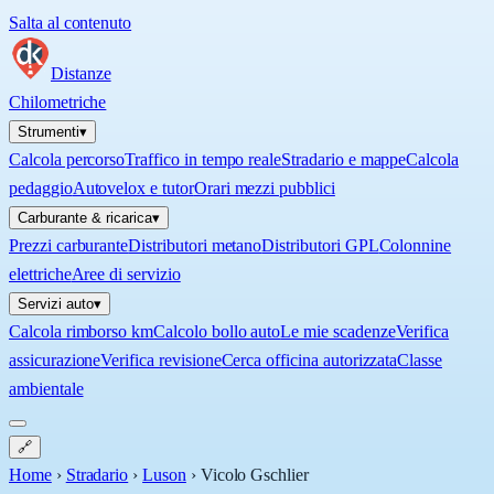
Salta al contenuto
Distanze
Chilometriche
Strumenti
▾
Calcola percorso
Traffico in tempo reale
Stradario e mappe
Calcola
pedaggio
Autovelox e tutor
Orari mezzi pubblici
Carburante & ricarica
▾
Prezzi carburante
Distributori metano
Distributori GPL
Colonnine
elettriche
Aree di servizio
Servizi auto
▾
Calcola rimborso km
Calcolo bollo auto
Le mie scadenze
Verifica
assicurazione
Verifica revisione
Cerca officina autorizzata
Classe
ambientale
🔗
Home
›
Stradario
›
Luson
›
Vicolo Gschlier