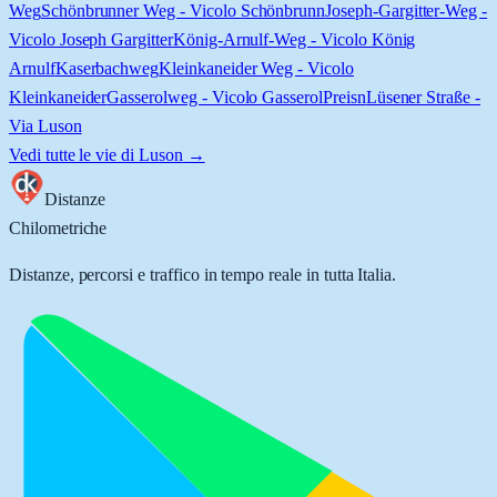
Weg
Schönbrunner Weg - Vicolo Schönbrunn
Joseph-Gargitter-Weg -
Vicolo Joseph Gargitter
König-Arnulf-Weg - Vicolo König
Arnulf
Kaserbachweg
Kleinkaneider Weg - Vicolo
Kleinkaneider
Gasserolweg - Vicolo Gasserol
Preisn
Lüsener Straße -
Via Luson
Vedi tutte le vie di
Luson
→
Distanze
Chilometriche
Distanze, percorsi e traffico in tempo reale in tutta Italia.