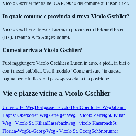
Vicolo Gschlier rientra nel CAP 39040 del comune di Luson (BZ).
In quale comune e provincia si trova Vicolo Gschlier?
Vicolo Gschlier si trova a Luson, in provincia di Bolzano/Bozen
(BZ), Trentino-Alto Adige/Südtirol.
Come si arriva a Vicolo Gschlier?
Puoi raggiungere Vicolo Gschlier a Luson in auto, a piedi, in bici o
con i mezzi pubblici. Usa il modulo “Come arrivare” in questa
pagina per le indicazioni passo-passo dalla tua posizione.
Vie e piazze vicine a
Vicolo Gschlier
Unterdorfer Weg
Dorfgasse - vicolo Dorf
Oberdorfer Weg
Johann-
Baptist-Oberkofler-Weg
Zerfeiger Weg - Vicolo Zerfeig
St.-Kilian-
Weg - Vicolo St. Kilian
Kaserbachweg - vicolo Kaserbach
St.-
Florian-Weg
St.-Georg-Weg - Vicolo St. Georg
Schönbrunner